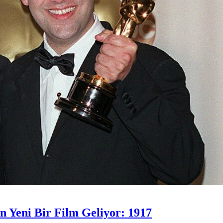
n Yeni Bir Film Geliyor: 1917