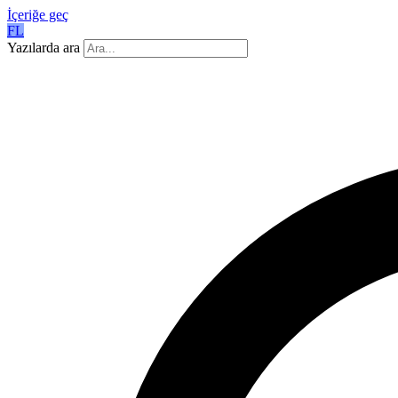
İçeriğe geç
FL
Yazılarda ara