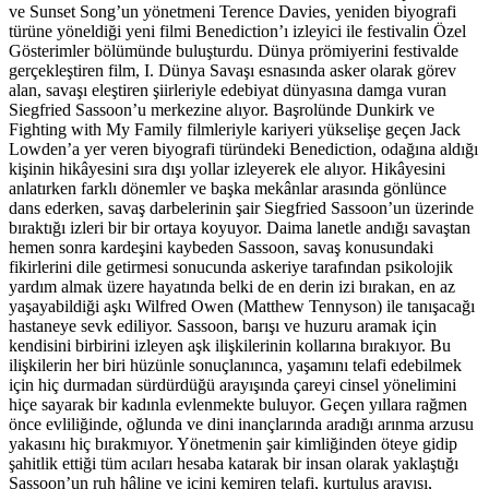
ve Sunset Song’un yönetmeni Terence Davies, yeniden biyografi
türüne yöneldiği yeni filmi Benediction’ı izleyici ile festivalin Özel
Gösterimler bölümünde buluşturdu. Dünya prömiyerini festivalde
gerçekleştiren film, I. Dünya Savaşı esnasında asker olarak görev
alan, savaşı eleştiren şiirleriyle edebiyat dünyasına damga vuran
Siegfried Sassoon’u merkezine alıyor. Başrolünde Dunkirk ve
Fighting with My Family filmleriyle kariyeri yükselişe geçen Jack
Lowden’a yer veren biyografi türündeki Benediction, odağına aldığı
kişinin hikâyesini sıra dışı yollar izleyerek ele alıyor. Hikâyesini
anlatırken farklı dönemler ve başka mekânlar arasında gönlünce
dans ederken, savaş darbelerinin şair Siegfried Sassoon’un üzerinde
bıraktığı izleri bir bir ortaya koyuyor. Daima lanetle andığı savaştan
hemen sonra kardeşini kaybeden Sassoon, savaş konusundaki
fikirlerini dile getirmesi sonucunda askeriye tarafından psikolojik
yardım almak üzere hayatında belki de en derin izi bırakan, en az
yaşayabildiği aşkı Wilfred Owen (Matthew Tennyson) ile tanışacağı
hastaneye sevk ediliyor. Sassoon, barışı ve huzuru aramak için
kendisini birbirini izleyen aşk ilişkilerinin kollarına bırakıyor. Bu
ilişkilerin her biri hüzünle sonuçlanınca, yaşamını telafi edebilmek
için hiç durmadan sürdürdüğü arayışında çareyi cinsel yönelimini
hiçe sayarak bir kadınla evlenmekte buluyor. Geçen yıllara rağmen
önce evliliğinde, oğlunda ve dini inançlarında aradığı arınma arzusu
yakasını hiç bırakmıyor. Yönetmenin şair kimliğinden öteye gidip
şahitlik ettiği tüm acıları hesaba katarak bir insan olarak yaklaştığı
Sassoon’un ruh hâline ve içini kemiren telafi, kurtuluş arayışı,