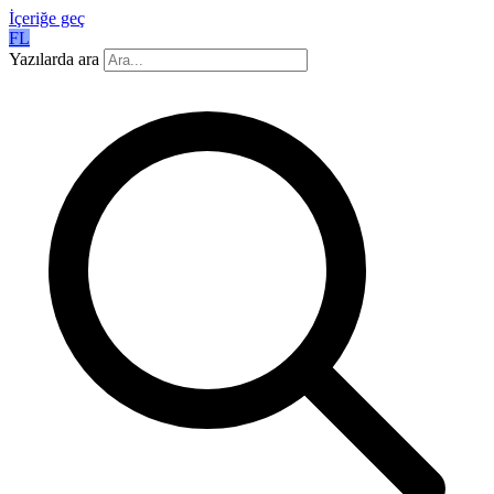
İçeriğe geç
FL
Yazılarda ara