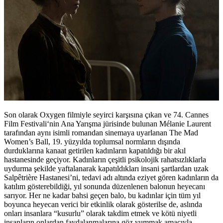
Son olarak Oxygen filmiyle seyirci karşısına çıkan ve 74. Cannes
Film Festivali‘nin Ana Yarışma jürisinde bulunan Mélanie Laurent
tarafından aynı isimli romandan sinemaya uyarlanan The Mad
Women’s Ball, 19. yüzyılda toplumsal normların dışında
durduklarına kanaat getirilen kadınların kapatıldığı bir akıl
hastanesinde geçiyor. Kadınların çeşitli psikolojik rahatsızlıklarla
uydurma şekilde yaftalanarak kapatıldıkları insani şartlardan uzak
Salpêtrière Hastanesi’ni, tedavi adı altında eziyet gören kadınların da
katılım gösterebildiği, yıl sonunda düzenlenen balonun heyecanı
sarıyor. Her ne kadar bahsi geçen balo, bu kadınlar için tüm yıl
boyunca heyecan verici bir etkinlik olarak gösterilse de, aslında
onları insanlara “kusurlu” olarak takdim etmek ve kötü niyetli
insanların onlardan faydalanmalarına göz yummak amacıyla