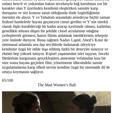
onlara bencil ve yukarıdan bakan tavırlarıyla bağ kurulması zor bir
karakter olan Y üzerinden kendisini eleştirirken sansüre karşı
duruşunu ve söz konusu sanat olduğunda ifade özgürlüğünün
önemini ele alıyor. Y ve Yahalom arasındaki neredeyse hiçbir zaman
fiziksel hamlelerle hayata geçmeyen cinsel gerilim ve Y’nin sürekli
olarak ilişki kurabileceği bir kadın arayışı içerisinde olması, kadınları
genellikle tekrara düşen bir şekilde cinsel arzularının odağına
yerleştirerek görmesi, bazen filmin anlatmak istediklerinin sebepsiz
yere önünde duruyor. Buna rağmen Nadav Lapid, Ahed’s Knee ile
sinemasal anlamda sıra dışı tercihlerde bulunarak izleyiciye
kendisine özgü bir stilde inşa edilmiş farklı bir deneyim sunuyor ve
ritmini hep yüksek tutuyor. Kişisel yaşamından izler taşıyan, önceki
filmlerinin kurgusunu gerçekleştiren annesinin vefatından kısa bir
süre sonra hayata geçirilen film, yönetmenin ülkesindeki sansür
uygulamalarına karşı öfkeli tavrını kendine özgü bir sinematik dil ile
ortaya koymasını sağlıyor.
65/100
The Mad Women’s Ball