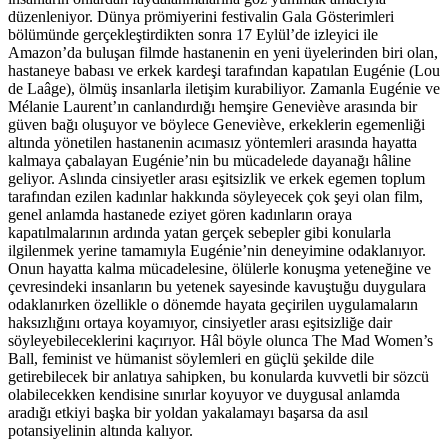
düzenleniyor. Dünya prömiyerini festivalin Gala Gösterimleri
bölümünde gerçekleştirdikten sonra 17 Eylül’de izleyici ile
Amazon’da buluşan filmde hastanenin en yeni üyelerinden biri olan,
hastaneye babası ve erkek kardeşi tarafından kapatılan Eugénie (Lou
de Laâge), ölmüş insanlarla iletişim kurabiliyor. Zamanla Eugénie ve
Mélanie Laurent’ın canlandırdığı hemşire Geneviève arasında bir
güven bağı oluşuyor ve böylece Geneviève, erkeklerin egemenliği
altında yönetilen hastanenin acımasız yöntemleri arasında hayatta
kalmaya çabalayan Eugénie’nin bu mücadelede dayanağı hâline
geliyor. Aslında cinsiyetler arası eşitsizlik ve erkek egemen toplum
tarafından ezilen kadınlar hakkında söyleyecek çok şeyi olan film,
genel anlamda hastanede eziyet gören kadınların oraya
kapatılmalarının ardında yatan gerçek sebepler gibi konularla
ilgilenmek yerine tamamıyla Eugénie’nin deneyimine odaklanıyor.
Onun hayatta kalma mücadelesine, ölülerle konuşma yeteneğine ve
çevresindeki insanların bu yetenek sayesinde kavuştuğu duygulara
odaklanırken özellikle o dönemde hayata geçirilen uygulamaların
haksızlığını ortaya koyamıyor, cinsiyetler arası eşitsizliğe dair
söyleyebileceklerini kaçırıyor. Hâl böyle olunca The Mad Women’s
Ball, feminist ve hümanist söylemleri en güçlü şekilde dile
getirebilecek bir anlatıya sahipken, bu konularda kuvvetli bir sözcü
olabilecekken kendisine sınırlar koyuyor ve duygusal anlamda
aradığı etkiyi başka bir yoldan yakalamayı başarsa da asıl
potansiyelinin altında kalıyor.