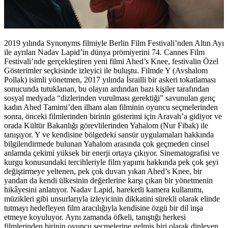
2019 yılında Synonyms filmiyle Berlin Film Festivali’nden Altın Ayı
ile ayrılan Nadav Lapid’in dünya prömiyerini 74. Cannes Film
Festivali’nde gerçekleştiren yeni filmi Ahed’s Knee, festivalin Özel
Gösterimler seçkisinde izleyici ile buluştu. Filmde Y (Avshalom
Pollak) isimli yönetmen, 2017 yılında İsrailli bir askeri tokatlaması
sonucunda tutuklanan, bu olayın ardından bazı kişiler tarafından
sosyal medyada “dizlerinden vurulması gerektiği” savunulan genç
kadın Ahed Tamimi’den ilham alan filminin oyuncu seçmelerinden
sonra, önceki filmlerinden birinin gösterimi için Aravah’a gidiyor ve
orada Kültür Bakanlığı görevlilerinden Yahalom (Nur Fibak) ile
tanışıyor. Y ve kendisine bölgedeki sansür uygulamaları hakkında
bilgilendirmede bulunan Yahalom arasında çok geçmeden cinsel
anlamda çekimi yüksek bir enerji ortaya çıkıyor. Sinematografisi ve
kurgu konusundaki tercihleriyle film yapımı hakkında pek çok şeyi
değiştirmeye yeltenen, pek çok duvarı yıkan Ahed’s Knee, bir
yandan da kendi ülkesinin değerlerine karşı çıkan bir yönetmenin
hikâyesini anlatıyor. Nadav Lapid, hareketli kamera kullanımı,
müzikleri gibi unsurlarıyla izleyicinin dikkatini sürekli olarak elinde
tutmayı hedefleyen film aracılığıyla kendisine özgü bir dil inşa
etmeye koyuluyor. Aynı zamanda öfkeli, tanıştığı herkesi
filmlerinden birinin oyuncu seçmelerine gelmiş biri olarak dinleyen,