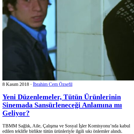
8 Kasım 2018
·
İbrahim Cem Özsefil
Yeni Düzenlemeler, Tütün Ürünlerinin
Sinemada Sansürleneceği Anlamına mı
Geliyor?
TBMM Sağlık, Aile, Çalışma ve Sosyal İşler Komisyonu’nda kabul
edilen teklifle birlikte tütün ürünleriyle ilgili sıkı önlemler alındı.