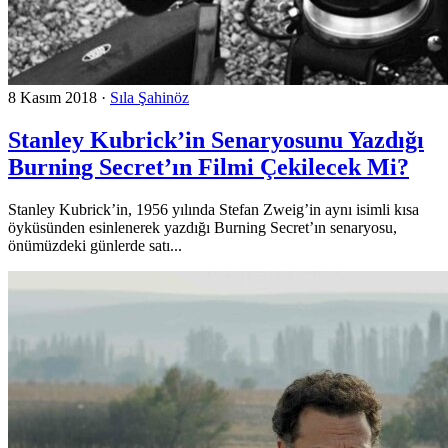
8 Kasım 2018
·
Sıla Şahinöz
Stanley Kubrick’in Senaryosunu Yazdığı
Burning Secret’ın Filmi Çekilecek Mi?
Stanley Kubrick’in, 1956 yılında Stefan Zweig’in aynı isimli kısa
öyküsünden esinlenerek yazdığı Burning Secret’ın senaryosu,
önümüzdeki günlerde satı...