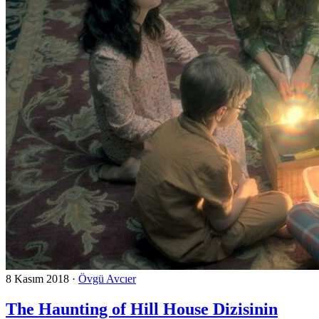
8 Kasım 2018
·
Övgü Avcıer
The Haunting of Hill House Dizisinin