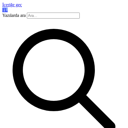
İçeriğe geç
FL
Yazılarda ara