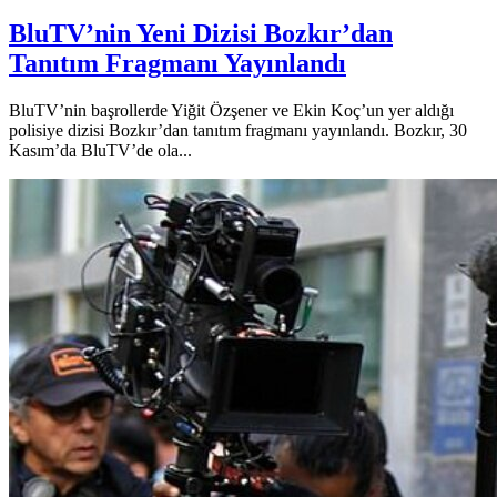
BluTV’nin Yeni Dizisi Bozkır’dan
Tanıtım Fragmanı Yayınlandı
BluTV’nin başrollerde Yiğit Özşener ve Ekin Koç’un yer aldığı
polisiye dizisi Bozkır’dan tanıtım fragmanı yayınlandı. Bozkır, 30
Kasım’da BluTV’de ola...