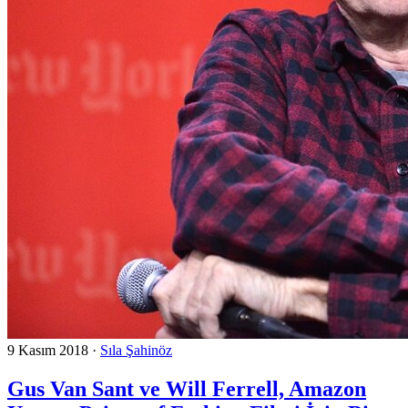
9 Kasım 2018
·
Sıla Şahinöz
Gus Van Sant ve Will Ferrell, Amazon