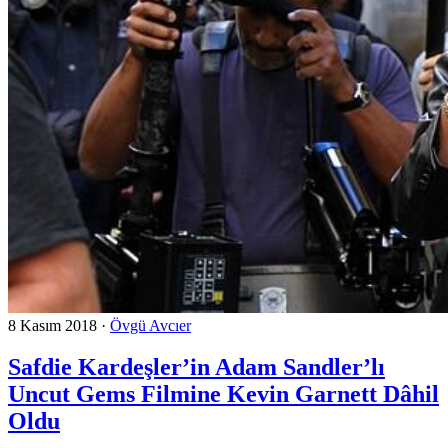
8 Kasım 2018
·
Övgü Avcıer
Safdie Kardeşler’in Adam Sandler’lı
Uncut Gems Filmine Kevin Garnett Dâhil
Oldu