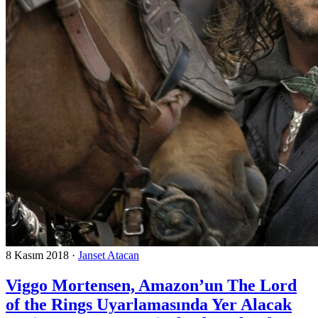
8 Kasım 2018
·
Janset Atacan
Viggo Mortensen, Amazon’un The Lord
of the Rings Uyarlamasında Yer Alacak