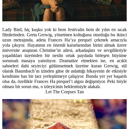
Lady Bird, hiç kuşku yok ki hem festivalin hem de yılın en sıcak
filmlerinden. Greta Gerwig, yönetmen koltuğuna oturduğu bu ikinci
uzun metrajında, adeta Frances Ha’ya prequel çekmek amacıyla
yola çıkıyor. Hayatının en önemli kararlarından birini almak üzere
üniversite araştıran Christine’in ailesi, arkadaşları ve sevgilileriyle
yaşadıkları üzerinden bir neslin ortak paydada birleşen büyüme
sorunsalı masaya yatırılıyor. Dramatize etmekten ise, en acıklı
sahneleri dahi seyirciyi gülümsetmek üzerine kuran Gerwig, stil
olarak Baumbach’ın izinden gitse de anlattığı hikayenin de etkisiyle
kendisine has bir tarz yerleştirmeye çalışıyor. Bunda yer yer başarılı
olsa da, özellikle Frances Ha prequel’i algısı değişmiyor. Peki böyle
olması bir sorun mu, o izleyicinin beklentisiyle alakalı.
Let The Corpses Tan