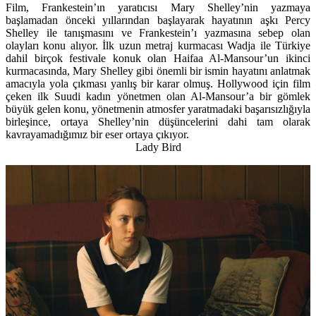
Film, Frankestein’ın yaratıcısı Mary Shelley’nin yazmaya
başlamadan önceki yıllarından başlayarak hayatının aşkı Percy
Shelley ile tanışmasını ve Frankestein’ı yazmasına sebep olan
olayları konu alıyor. İlk uzun metraj kurmacası Wadja ile Türkiye
dahil birçok festivale konuk olan
Haifaa Al-Mansour’un ikinci
kurmacasında, Mary Shelley gibi önemli bir ismin hayatını anlatmak
amacıyla yola çıkması yanlış bir karar olmuş. Hollywood için film
çeken ilk Suudi kadın yönetmen olan Al-Mansour’a bir gömlek
büyük gelen konu, yönetmenin atmosfer yaratmadaki başarısızlığıyla
birleşince, ortaya Shelley’nin düşüncelerini dahi tam olarak
kavrayamadığımız bir eser ortaya çıkıyor.
Lady Bird