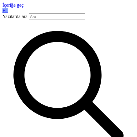
İçeriğe geç
FL
Yazılarda ara