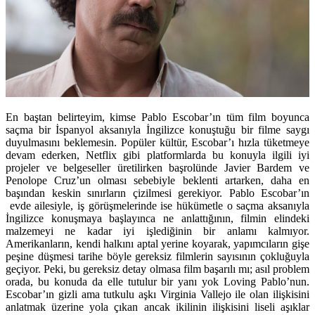
En baştan belirteyim, kimse Pablo Escobar’ın tüm film boyunca
saçma bir İspanyol aksanıyla İngilizce konuştuğu bir filme saygı
duyulmasını beklemesin. Popüler kültür, Escobar’ı hızla tüketmeye
devam ederken, Netflix gibi platformlarda bu konuyla ilgili iyi
projeler ve belgeseller üretilirken başrolünde Javier Bardem ve
Penolope Cruz’un olması sebebiyle beklenti artarken, daha en
başından keskin sınırların çizilmesi gerekiyor. Pablo Escobar’ın
evde ailesiyle, iş görüşmelerinde ise hükümetle o saçma aksanıyla
İngilizce konuşmaya başlayınca ne anlattığının, filmin elindeki
malzemeyi ne kadar iyi işlediğinin bir anlamı kalmıyor.
Amerikanların, kendi halkını aptal yerine koyarak, yapımcıların gişe
peşine düşmesi tarihe böyle gereksiz filmlerin sayısının çokluğuyla
geçiyor. Peki, bu gereksiz detay olmasa film başarılı mı; asıl problem
orada, bu konuda da elle tutulur bir yanı yok Loving Pablo’nun.
Escobar’ın gizli ama tutkulu aşkı Virginia Vallejo ile olan ilişkisini
anlatmak üzerine yola çıkan ancak ikilinin ilişkisini liseli aşıklar