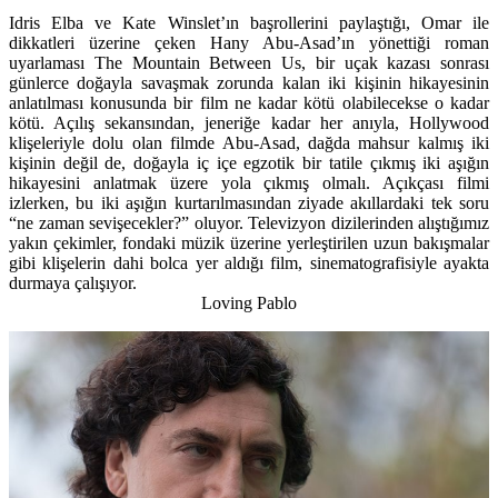
Idris Elba ve Kate Winslet’ın başrollerini paylaştığı, Omar ile
dikkatleri üzerine çeken Hany Abu-Asad’ın yönettiği roman
uyarlaması The Mountain Between Us, bir uçak kazası sonrası
günlerce doğayla savaşmak zorunda kalan iki kişinin hikayesinin
anlatılması konusunda bir film ne kadar kötü olabilecekse o kadar
kötü. Açılış sekansından, jeneriğe kadar her anıyla, Hollywood
klişeleriyle dolu olan filmde Abu-Asad, dağda mahsur kalmış iki
kişinin değil de, doğayla iç içe egzotik bir tatile çıkmış iki aşığın
hikayesini anlatmak üzere yola çıkmış olmalı. Açıkçası filmi
izlerken, bu iki aşığın kurtarılmasından ziyade akıllardaki tek soru
“ne zaman sevişecekler?” oluyor. Televizyon dizilerinden alıştığımız
yakın çekimler, fondaki müzik üzerine yerleştirilen uzun bakışmalar
gibi klişelerin dahi bolca yer aldığı film, sinematografisiyle ayakta
durmaya çalışıyor.
Loving Pablo