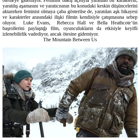
ötemeye gidemiyor. Feminist bakış açısıyla yaratılan bir karakterin,
yaratılış aşamasını ve yaratıcısının bu konudaki keskin düşüncelerini
aktarırken feminist olmaya çaba gösterilse de, yaratılan aşk hikayesi
ve karakterler arasındaki ilişki filmin kendisiyle çatışmasına sebep
oluyor.
Luke Evans
,
Rebecca Hall ve Bella Heathcote’ün
başrollerini paylaştığı film, oyunculukların da etkisiyle keyifli
izlenebilirlik vadediyor, ancak ötesine gidemiyor.
The Mountain Between Us