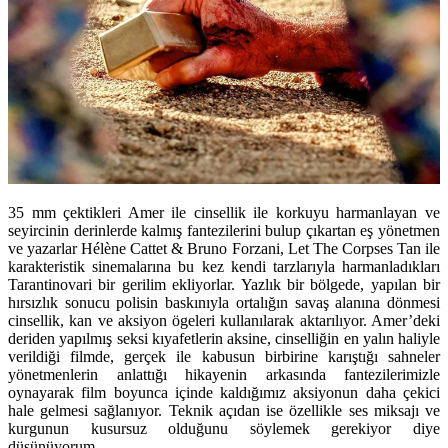
35 mm çektikleri Amer ile cinsellik ile korkuyu harmanlayan ve
seyircinin derinlerde kalmış fantezilerini bulup çıkartan eş yönetmen
ve yazarlar Hélène Cattet & Bruno Forzani, Let The Corpses Tan ile
karakteristik sinemalarına bu kez kendi tarzlarıyla harmanladıkları
Tarantinovari bir gerilim ekliyorlar. Yazlık bir bölgede, yapılan bir
hırsızlık sonucu polisin baskınıyla ortalığın savaş alanına dönmesi
cinsellik, kan ve aksiyon ögeleri kullanılarak aktarılıyor. Amer’deki
deriden yapılmış seksi kıyafetlerin aksine, cinselliğin en yalın haliyle
verildiği filmde, gerçek ile kabusun birbirine karıştığı sahneler
yönetmenlerin anlattığı hikayenin arkasında fantezilerimizle
oynayarak film boyunca içinde kaldığımız aksiyonun daha çekici
hale gelmesi sağlanıyor. Teknik açıdan ise özellikle ses miksajı ve
kurgunun kusursuz olduğunu söylemek gerekiyor diye
düşünüyorum.