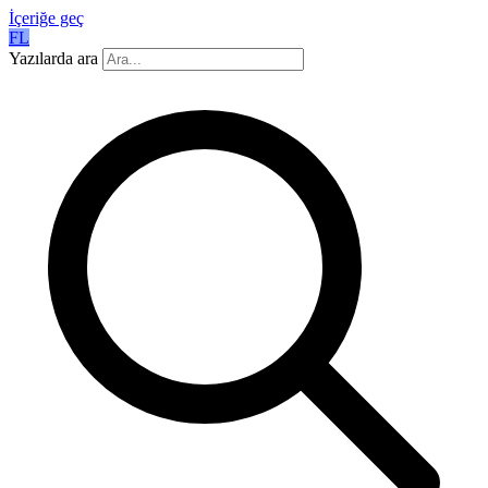
İçeriğe geç
FL
Yazılarda ara