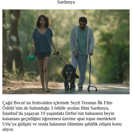
Sardunya
Çağıl Bocut’un festivalden içlerinde Seyfi Teoman İlk Film
Ödülü’nün de bulunduğu 3 ödülle ayrılan filmi Sardunya,
İstanbul’da yaşayan 19 yaşındaki Defne’nin babasının beyin
kanaması geçirdiğini öğrenmesi üzerine apar topar memleketi
Urla’ya gidişini ve orada halasının ölümüne şahitlik edişini konu
alıyor.