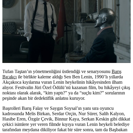
Tufan Taştan’ın yönetmenliğini üstlendiği ve senaryosunu
Barış
Bıçakçı
ile birlikte kaleme aldığı Sen Ben Lenin, 1990’lı yıllarda
Akçakoca kıyılarına vuran Lenin heykelinin hikâyesinden ilham
alıyor. Festivalin Jüri Özel Ödülü’nü kazanan film, bu hikâyeyi çıkış
noktası olarak alarak, “kim yaptı?” ya da “suçlu kim?” sorularının
peşinde akan bir dedektiflik anlatısı kuruyor.
Başrolleri Barış Falay ve Saygın Soysal’ın yanı sıra oyuncu
kadrosunda Melis Birkan, Serdar Orçin, Nur Sürer, Salih Kalyon,
Hasibe Eren, Özgür Çevik, Binnur Kaya, Serkan Keskin gibi dikkat
çekici isimlere yer veren filmde kıyıya vuran Lenin heykeli belediye
tarafından meydana dikiliyor fakat bir süre sonra, tam da Başbakan