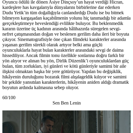
Oyuncu ödülü ile dönen Asiye Dinçsoy’un hayat verdiği Hicran,
kardeşlere has kavgalarıyla dünyalarını birbirlerine dar ederken
Dudu Yetik’in tüm doğallığıyla canlandırdığı Dudu ise bu bitmek
bilmeyen kargaşadan kaçabilmenin yolunu hiç tanımadığı bir adamla
gerçekleştirmeye heveslendiği evlilikte buluyor. Bu beklenmedik
kararın üzerine üç kadının arasında hâlihazırda süregelen sevgi-
nefret çatışmasından doğan ve beslenen gerilim daha ileri bir boyuta
çıkıyor. Sinematografisiyle öne çıkan filmdeki karakterler arasında
yaşanan gerilim sürekli olarak artıyor belki ama güçlü
oyunculuklarla hayat bulan karakterler arasındaki sevgi de daima
hissediliyor. Ancak filmin tonu özellikle sonlarına doğru farklı bir
yön alıyor ve alınan bu yön, Dirlik Düzenlik’i oyunculuklardan güç
bulan, tüm zorlukları, iyi günleri ve kötü günleriyle samimi bir aile
ilişkisi olmaktan başka bir yere götürüyor. Yapılan bu değişiklik,
hikâyenin duruluğunu bozarak filmi alışılageldik kılıyor ve samimi
bir şekilde yansıtılan karakterlerin, hikâyenin aniden aldığı dramatik
boyutun ardında kalmasına sebep oluyor.
60/100
Sen Ben Lenin