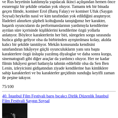
ve Rus heyetinin katılımıyla yapılacak ikinci açılışından hemen önce
esrarengiz bir şekilde ortadan yok oluyor. Tamamı tek bir binada
geçen filmde, komiser Erol (Barış Falay) ve komiser Ufuk (Saygın
Soysal) heykelin nasıl ve kim tarafından yok edildiğini araştırıyor.
İfadeleri alınırken şüpheli koltuğunda tanıştığımız her karakter,
başarılı oyuncuların da performanslarının yardımıyla kendilerine
ayrılan süre içerisinde kişiliklerini kendilerine özgü yollarla
anlatıyor. Böylece karakterlerin her biri, süregelen sorgu sırasında
hızlıca gidip geliyor olsa da birbirinden ayrıştırılması kolay, akılda
kalıcı bir şekilde tanıtılıyor. Mekân konusunda kendisini
sınırlandıran hikâyeye güçlü oyunculukların yanı sıra başta
karakterlere özgü üslupla yazılmış diyaloglar ve daha sonra kurgu,
sinematografi gibi diğer araçlar da yardımcı oluyor. Her ne kadar
filmin hikâyesi genel hatlarıyla tahmin edilebilir olsa da Sen Ben
Lenin, izleyicisini gidişatından ziyade kendilerine has kimliklere
sahip karakterleri ve bu karakterler geçidinin sunduğu keyifli zaman
ile peşine takıyor.
75/100
40. İstanbul Film Festivali
barış bıçakçı
Dirlik Düzenlik
İstanbul
Film Festivali
Saygın Soysal