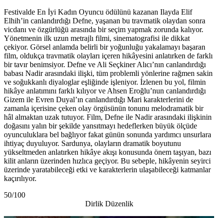
Festivalde En İyi Kadın Oyuncu ödülünü kazanan Ilayda Elif
Elhih’in canlandırdığı Defne, yaşanan bu travmatik olaydan sonra
vicdanı ve özgürlüğü arasında bir seçim yapmak zorunda kalıyor.
Yönetmenin ilk uzun metrajlı filmi, sinematografisi ile dikkat
çekiyor. Görsel anlamda belirli bir yoğunluğu yakalamayı başaran
film, oldukça travmatik olayları içeren hikâyesini anlatırken de farklı
bir tavır benimsiyor. Defne ve Ali Seçkiner Alıcı’nın canlandırdığı
babası Nadir arasındaki ilişki, tüm problemli yönlerine rağmen sakin
ve soğukkanlı diyaloglar eşliğinde işleniyor. İzlenen bu yol, filmin
hikâye anlatımını farklı kılıyor ve Ahsen Eroğlu’nun canlandırdığı
Gizem ile Evren Duyal’ın canlandırdığı Mari karakterlerini de
zamanla içerisine çeken olay örgüsünün tonunu melodramatik bir
hâl almaktan uzak tutuyor. Film, Defne ile Nadir arasındaki ilişkinin
doğasını yalın bir şekilde yansıtmayı hedeflerken büyük ölçüde
oyunculuklara bel bağlıyor fakat günün sonunda yardımcı unsurlara
ihtiyaç duyuluyor. Sardunya, olayların dramatik boyutunu
yükseltmeden anlatırken hikâye akışı konusunda önem taşıyan, bazı
kilit anların üzerinden hızlıca geçiyor. Bu sebeple, hikâyenin seyirci
üzerinde yaratabileceği etki ve karakterlerin ulaşabileceği katmanlar
kaçırılıyor.
50/100
Dirlik Düzenlik