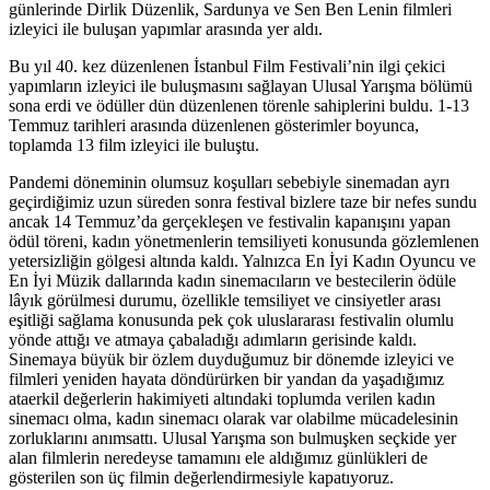
günlerinde Dirlik Düzenlik, Sardunya ve Sen Ben Lenin filmleri
izleyici ile buluşan yapımlar arasında yer aldı.
Bu yıl 40. kez düzenlenen İstanbul Film Festivali’nin ilgi çekici
yapımların izleyici ile buluşmasını sağlayan Ulusal Yarışma bölümü
sona erdi ve ödüller dün düzenlenen törenle sahiplerini buldu. 1-13
Temmuz tarihleri arasında düzenlenen gösterimler boyunca,
toplamda 13 film izleyici ile buluştu.
Pandemi döneminin olumsuz koşulları sebebiyle sinemadan ayrı
geçirdiğimiz uzun süreden sonra festival bizlere taze bir nefes sundu
ancak 14 Temmuz’da gerçekleşen ve festivalin kapanışını yapan
ödül töreni, kadın yönetmenlerin temsiliyeti konusunda gözlemlenen
yetersizliğin gölgesi altında kaldı. Yalnızca En İyi Kadın Oyuncu ve
En İyi Müzik dallarında kadın sinemacıların ve bestecilerin ödüle
lâyık görülmesi durumu, özellikle temsiliyet ve cinsiyetler arası
eşitliği sağlama konusunda pek çok uluslararası festivalin olumlu
yönde attığı ve atmaya çabaladığı adımların gerisinde kaldı.
Sinemaya büyük bir özlem duyduğumuz bir dönemde izleyici ve
filmleri yeniden hayata döndürürken bir yandan da yaşadığımız
ataerkil değerlerin hakimiyeti altındaki toplumda verilen kadın
sinemacı olma, kadın sinemacı olarak var olabilme mücadelesinin
zorluklarını anımsattı. Ulusal Yarışma son bulmuşken seçkide yer
alan filmlerin neredeyse tamamını ele aldığımız günlükleri de
gösterilen son üç filmin değerlendirmesiyle kapatıyoruz.