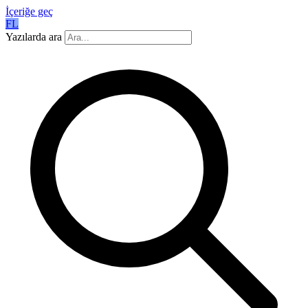
İçeriğe geç
FL
Yazılarda ara