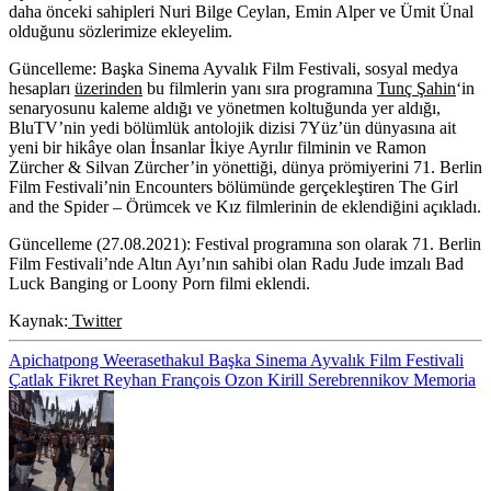
daha önceki sahipleri Nuri Bilge Ceylan, Emin Alper ve Ümit Ünal
olduğunu sözlerimize ekleyelim.
Güncelleme:
Başka Sinema Ayvalık Film Festivali, sosyal medya
hesapları
üzerinden
bu filmlerin yanı sıra programına
Tunç Şahin
‘in
senaryosunu kaleme aldığı ve yönetmen koltuğunda yer aldığı,
BluTV’nin yedi bölümlük antolojik dizisi 7Yüz’ün dünyasına ait
yeni bir hikâye olan
İnsanlar İkiye Ayrılır
filminin ve Ramon
Zürcher & Silvan Zürcher’in yönettiği, dünya prömiyerini 71. Berlin
Film Festivali’nin Encounters bölümünde gerçekleştiren
The Girl
and the Spider – Örümcek ve Kız
filmlerinin de eklendiğini açıkladı.
Güncelleme (27.08.2021):
Festival programına son olarak 71. Berlin
Film Festivali’nde Altın Ayı’nın sahibi olan Radu Jude imzalı
Bad
Luck Banging or Loony Porn
filmi eklendi.
Kaynak:
Twitter
Apichatpong Weerasethakul
Başka Sinema Ayvalık Film Festivali
Çatlak
Fikret Reyhan
François Ozon
Kirill Serebrennikov
Memoria