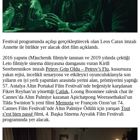
Festival programında açılışı gerçekleştirecek olan Leos Carax imzalı
Annette ile birlikte yer alacak dört film açıklandı.
2016 yapımı (M)uchenik filmiyle tanınan ve 2019 yılında çektiği
Leto filmiyle sinema dünyasına damgasını vuran Kirill
Serebrennikov imzalı
Petrov Grip Oldu – Petrov’s Flu
, kusursuza
yakın rejisi, incelikli senaryosu ve etkileyici oyunculuklarıyla son
yılların en iyi yerli yapımları arasında yerini alan, prömiyerini yaptığı
57. Antalya Altın Portakal Film Festivali’nde beğeniyle karşılanan
Fikret Reyhan’ın yönettiği
Çatlak
, Loong Boonmee raleuk chat ile
Cannes’da Altın Palmiye kazanan Apichatpong Weerasethakul’un
Tilda Swinton’lı yeni filmi
Memoria
ve François Ozon’un 74.
Cannes Film Festivali’nde Altın Palmiye Ödülü için yarışan
Tout
s’est bien passé
filmi, 4. Başka Sinema Ayvalık Film Festivali
programında yer alacak.