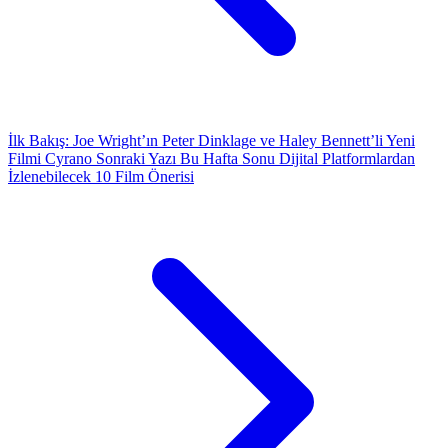
İlk Bakış: Joe Wright’ın Peter Dinklage ve Haley Bennett’li Yeni
Filmi Cyrano
Sonraki Yazı
Bu Hafta Sonu Dijital Platformlardan
İzlenebilecek 10 Film Önerisi