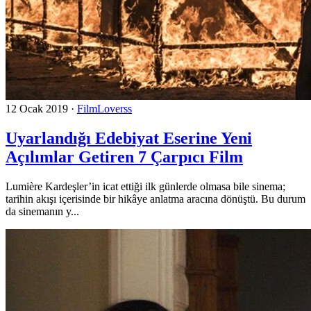
12 Ocak 2019
·
FilmLoverss
Uyarlandığı Edebiyat Eserine Yeni
Açılımlar Getiren 7 Çarpıcı Film
Lumière Kardeşler’in icat ettiği ilk günlerde olmasa bile sinema;
tarihin akışı içerisinde bir hikâye anlatma aracına dönüştü. Bu durum
da sinemanın y...