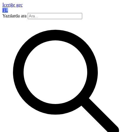
İçeriğe geç
FL
Yazılarda ara