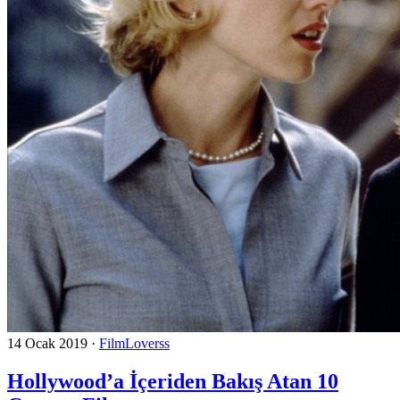
14 Ocak 2019
·
FilmLoverss
Hollywood’a İçeriden Bakış Atan 10