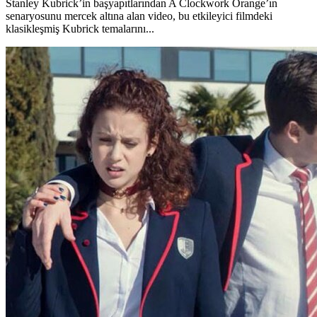
Stanley Kubrick’in başyapıtlarından A Clockwork Orange’ın
senaryosunu mercek altına alan video, bu etkileyici filmdeki
klasikleşmiş Kubrick temalarını...