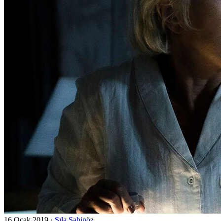
16 Ocak 2019
·
Sıla Şahinöz