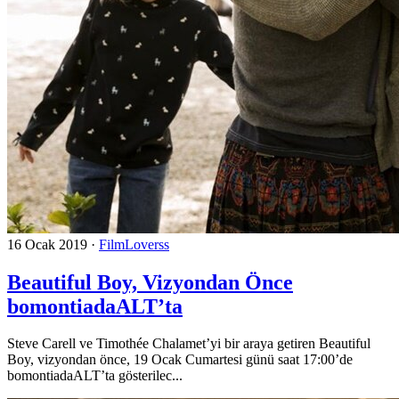
16 Ocak 2019
·
FilmLoverss
Beautiful Boy, Vizyondan Önce
bomontiadaALT’ta
Steve Carell ve Timothée Chalamet’yi bir araya getiren Beautiful
Boy, vizyondan önce, 19 Ocak Cumartesi günü saat 17:00’de
bomontiadaALT’ta gösterilec...