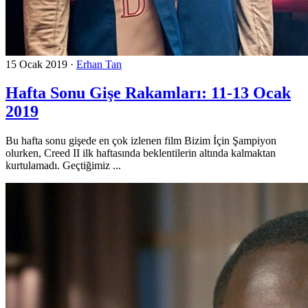
15 Ocak 2019
·
Erhan Tan
Hafta Sonu Gişe Rakamları: 11-13 Ocak
2019
Bu hafta sonu gişede en çok izlenen film Bizim İçin Şampiyon
olurken, Creed II ilk haftasında beklentilerin altında kalmaktan
kurtulamadı. Geçtiğimiz ...