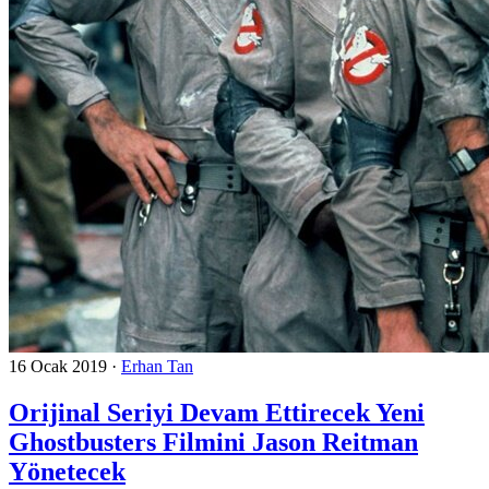
16 Ocak 2019
·
Erhan Tan
Orijinal Seriyi Devam Ettirecek Yeni
Ghostbusters Filmini Jason Reitman
Yönetecek