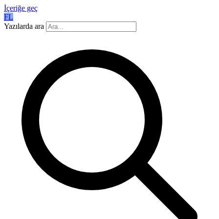
İçeriğe geç
FL
Yazılarda ara