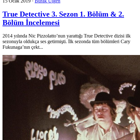
15 Ocak 2019
·
Burak Ülgen
True Detective 3. Sezon 1. Bölüm & 2.
Bölüm İncelemesi
2014 yılında Nic Pizzolatto’nun yarattığı True Detective dizisi ilk
sezonuyla oldukça ses getirmişti. İlk sezonda tüm bölümleri Cary
Fukunaga’nın çekt...