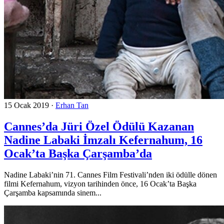
15 Ocak 2019
·
Erhan Tan
Cannes’da Jüri Özel Ödülü Kazanan
Nadine Labaki İmzalı Kefernahum, 16
Ocak’ta Başka Çarşamba’da
Nadine Labaki’nin 71. Cannes Film Festivali’nden iki ödülle dönen
filmi Kefernahum, vizyon tarihinden önce, 16 Ocak’ta Başka
Çarşamba kapsamında sinem...