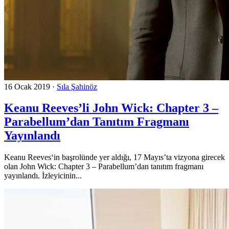
16 Ocak 2019
·
Sıla Şahinöz
Keanu Reeves’li John Wick: Chapter 3 –
Parabellum’dan Tanıtım Fragmanı
Yayınlandı
Keanu Reeves‘in başrolünde yer aldığı, 17 Mayıs’ta vizyona girecek
olan John Wick: Chapter 3 – Parabellum’dan tanıtım fragmanı
yayınlandı. İzleyicinin...