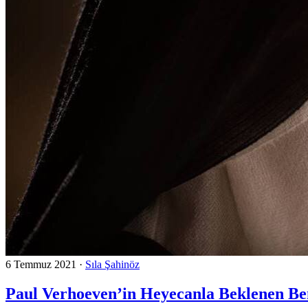
6 Temmuz 2021
·
Sıla Şahinöz
Paul Verhoeven’in Heyecanla Beklenen Be