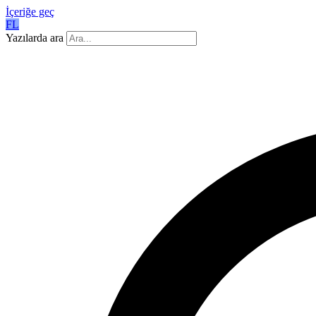
İçeriğe geç
FL
Yazılarda ara