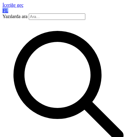
İçeriğe geç
FL
Yazılarda ara