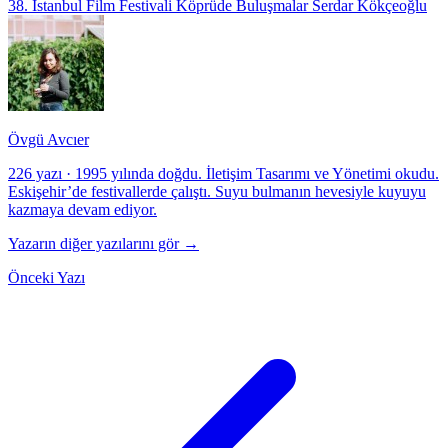
38. İstanbul Film Festivali
Köprüde Buluşmalar
Serdar Kökçeoğlu
Övgü Avcıer
226 yazı
·
1995 yılında doğdu. İletişim Tasarımı ve Yönetimi okudu.
Eskişehir’de festivallerde çalıştı. Suyu bulmanın hevesiyle kuyuyu
kazmaya devam ediyor.
Yazarın diğer yazılarını gör →
Önceki Yazı