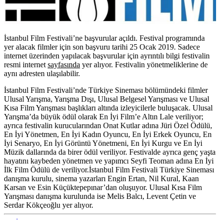
İstanbul Film Festivali’ne başvurular açıldı.
Festival programında
yer alacak filmler için son başvuru tarihi
25 Ocak 2019
. Sadece
internet üzerinden yapılacak başvurular için ayrıntılı bilgi festivalin
resmi internet
sayfasında
yer alıyor. Festivalin yönetmeliklerine de
aynı adresten ulaşılabilir.
İstanbul Film Festivali’nde Türkiye Sineması bölümündeki filmler
Ulusal Yarışma, Yarışma Dışı, Ulusal Belgesel Yarışması
ve
Ulusal
Kısa Film Yarışması
başlıkları altında izleyicilerle buluşacak. Ulusal
Yarışma’da büyük ödül olarak En İyi Film’e Altın Lale veriliyor;
ayrıca festivalin kurucularından Onat Kutlar adına Jüri Özel Ödülü,
En İyi Yönetmen, En İyi Kadın Oyuncu, En İyi Erkek Oyuncu, En
İyi Senaryo, En İyi Görüntü Yönetmeni, En İyi Kurgu ve En İyi
Müzik dallarında da birer ödül veriliyor. Festivalde ayrıca genç yaşta
hayatını kaybeden yönetmen ve yapımcı Seyfi Teoman adına En İyi
İlk Film Ödülü de veriliyor.İstanbul Film Festivali Türkiye Sineması
danışma kurulu, sinema yazarları
Engin Ertan, Nil Kural, Kaan
Karsan
ve
Esin Küçüktepepınar
’dan oluşuyor. Ulusal Kısa Film
Yarışması danışma kurulunda ise
Melis Balcı, Levent Çetin
ve
Serdar Kökçeoğlu
yer alıyor.