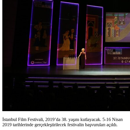
İstanbul Film Festivali, 2019’da 38. yaşını kutlayacak. 5-16 Nisan
2019 tarihlerinde gerçekleştirilecek festivalin başvuruları açıldı.