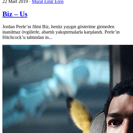
22 Mart 2019
·
Murat Emir Eren
Biz – Us
Jordan Peele’ın filmi Biz, henüz yaygın gösterime girmeden
inanılmaz övgülerle, abartılı yakıştırmalarla karşılandı. Peele’ın
Hitchcock’u tahtından in...