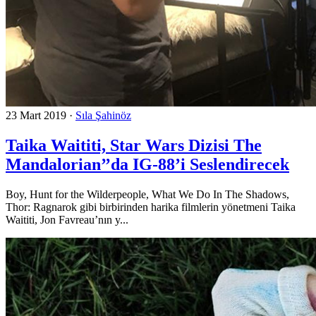
23 Mart 2019
·
Sıla Şahinöz
Taika Waititi, Star Wars Dizisi The
Mandalorian’’da IG-88’i Seslendirecek
Boy, Hunt for the Wilderpeople, What We Do In The Shadows,
Thor: Ragnarok gibi birbirinden harika filmlerin yönetmeni Taika
Waititi, Jon Favreau’nın y...