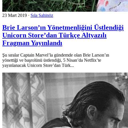
23 Mart 2019
·
Sıla Şahinöz
Brie Larson’ın Yönetmenliğini Üstlendiği
Unicorn Store’dan Türkçe Altyazılı
Fragman Yayınlandı
Şu sıralar Captain Marvel’la gündemde olan Brie Larson’ın
yönettiği ve başrolünü üstlendiği, 5 Nisan’da Netflix’te
yayınlanacak Unicorn Store’dan Türk...