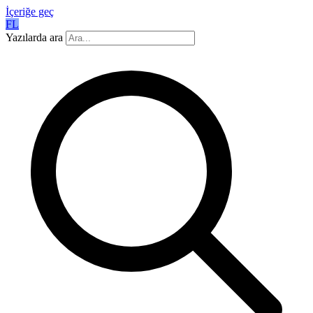
İçeriğe geç
FL
Yazılarda ara