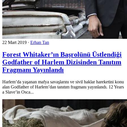
22 Mart 2019
·
Erhan Tan
Forest Whitaker’ın Başrolünü Üstlendiği
Godfather of Harlem Dizisinden Tanıtım
Fragmanı Yayınlandı
Harlem’da yaşanan mafya savaşlarını ve sivil haklar hareketini konu
alan Godfather of Harlem’dan tanıtım fragmanı yayınlandı. 12 Years
a Slave’in Osca...