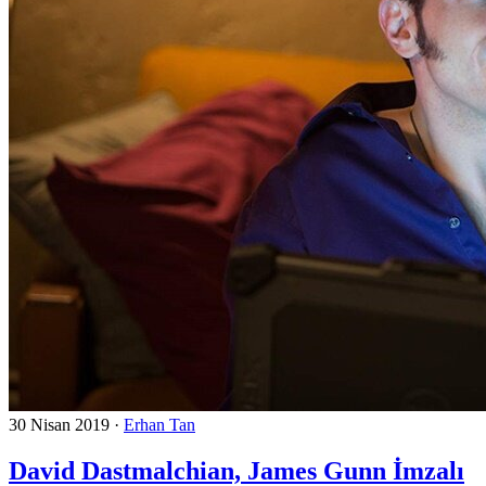
30 Nisan 2019
·
Erhan Tan
David Dastmalchian, James Gunn İmzalı