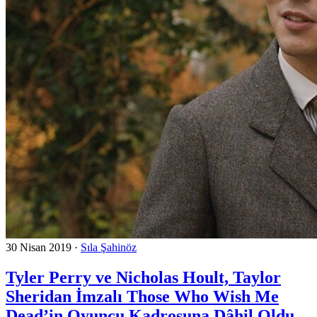
30 Nisan 2019
·
Sıla Şahinöz
Tyler Perry ve Nicholas Hoult, Taylor
Sheridan İmzalı Those Who Wish Me
Dead’in Oyuncu Kadrosuna Dâhil Oldu