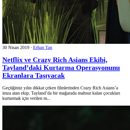
30 Nisan 2019
·
Erhan Tan
Netflix ve Crazy Rich Asians Ekibi,
Tayland’daki Kurtarma Operasyonunu
Ekranlara Taşıyacak
Geçtiğimiz yılın dikkat çeken filmlerinden Crazy Rich Asians’a
imza atan ekip, Tayland’da bir mağarada mahsur kalan çocukları
kurtarmak için verilen m...