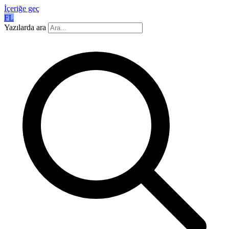
İçeriğe geç
FL
Yazılarda ara