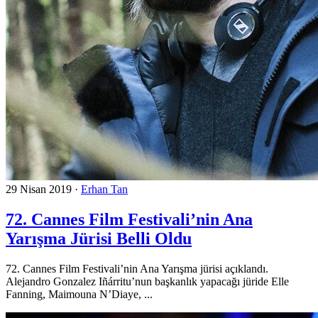
29 Nisan 2019
·
Erhan Tan
72. Cannes Film Festivali’nin Ana
Yarışma Jürisi Belli Oldu
72. Cannes Film Festivali’nin Ana Yarışma jürisi açıklandı.
Alejandro Gonzalez Iñárritu’nun başkanlık yapacağı jüride Elle
Fanning, Maimouna N’Diaye, ...