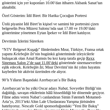
gösterimi için yer kuponları 10.00’dan itibaren Akbank Sanat’tan
alınabilir.
Özel Gösterim: İdil Biret: Bir Harika Çocuğun Portresi
Ünlü piyanist İdil Biret’in kişisel ve samimi bir portresini çizen
belgeselin Pera Müzesi Salonu’nda saat 17.00 ve 19.00’daki
gösterimine yönetmen
Eytan İpeker
ve
İdil Biret
katılıyor.
Devrimin İzlerini Sürerken
“NTV Belgesel Kuşağı” filmlerinden Mısır, Türkiye, Fransa ortak
yapımı
Kelebeğin İzi
’nin bugünkü gösteriminde izleyicilerle
buluşacak olan
Amal Ramsis
bu kez karşı tarafa geçip
Rexx
Sineması Salon 2’de saat 11.00’deki
gösterimde sinemaseverlere
eşlik edecek.
Kelebeğin İzi
, Mısır Devrimi’nin iki yılını hayatını
kaybeden bir aktivist üzerinden ele alıyor.
90’lı Yılların Başındaki Azerbaycan’a Bir Bakış
Azerbaycan’ın bu yılki Oscar adayı
Nabat
, Sovyetler Birliği’nin
dağıldığı, savaşın etkilerinin hâlâ hissedildiği bir dönemde geçiyor.
Filme adını veren Nabat’ı canlandıran
Simin Fatemeh Motamed-
Aria
’yı, 2013’teki Altın Lale Uluslararası Yarışma jürisinden
hatırlıyoruz. Nescafe Gold sponsorluğundaki “Yeni Bir Bakış”