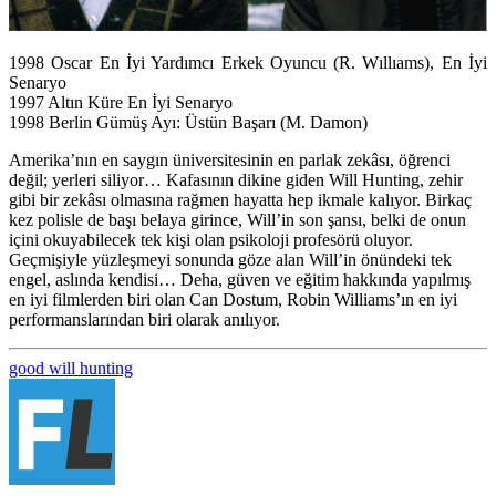
1998 Oscar En İyi Yardımcı Erkek Oyuncu (R. Wıllıams), En İyi
Senaryo
1997 Altın Küre En İyi Senaryo
1998 Berlin Gümüş Ayı: Üstün Başarı (M. Damon)
Amerika’nın en saygın üniversitesinin en parlak zekâsı, öğrenci
değil; yerleri siliyor… Kafasının dikine giden Will Hunting, zehir
gibi bir zekâsı olmasına rağmen hayatta hep ikmale kalıyor. Birkaç
kez polisle de başı belaya girince, Will’in son şansı, belki de onun
içini okuyabilecek tek kişi olan psikoloji profesörü oluyor.
Geçmişiyle yüzleşmeyi sonunda göze alan Will’in önündeki tek
engel, aslında kendisi… Deha, güven ve eğitim hakkında yapılmış
en iyi filmlerden biri olan Can Dostum, Robin Williams’ın en iyi
performanslarından biri olarak anılıyor.
good will hunting