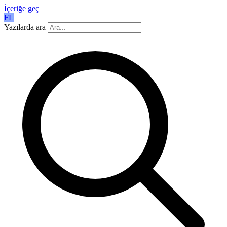
İçeriğe geç
FL
Yazılarda ara