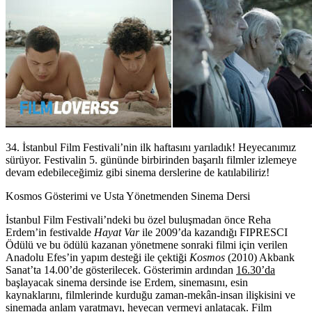
34. İstanbul Film Festivali’nin ilk haftasını yarıladık! Heyecanımız
sürüyor. Festivalin 5. gününde birbirinden başarılı filmler izlemeye
devam edebileceğimiz gibi sinema derslerine de katılabiliriz!
Kosmos Gösterimi ve Usta Yönetmenden Sinema Dersi
İstanbul Film Festivali’ndeki bu özel buluşmadan önce
Reha
Erdem
’in festivalde
Hayat Var
ile 2009’da kazandığı FIPRESCI
Ödülü ve bu ödülü kazanan yönetmene sonraki filmi için verilen
Anadolu Efes’in yapım desteği ile çektiği
Kosmos
(2010) Akbank
Sanat’ta 14.00’de gösterilecek. Gösterimin ardından
16.30’da
başlayacak sinema dersinde ise Erdem, sinemasını, esin
kaynaklarını, filmlerinde kurduğu zaman-mekân-insan ilişkisini ve
sinemada anlam yaratmayı, heyecan vermeyi anlatacak. Film