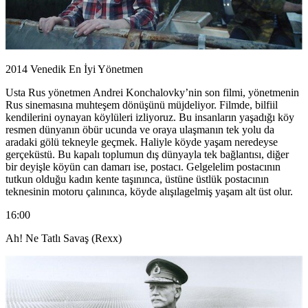
2014 Venedik En İyi Yönetmen
Usta Rus yönetmen Andrei Konchalovky’nin son filmi, yönetmenin
Rus sinemasına muhteşem dönüşünü müjdeliyor. Filmde, bilfiil
kendilerini oynayan köylüleri izliyoruz. Bu insanların yaşadığı köy
resmen dünyanın öbür ucunda ve oraya ulaşmanın tek yolu da
aradaki gölü tekneyle geçmek. Haliyle köyde yaşam neredeyse
gerçeküstü. Bu kapalı toplumun dış dünyayla tek bağlantısı, diğer
bir deyişle köyün can damarı ise, postacı. Gelgelelim postacının
tutkun olduğu kadın kente taşınınca, üstüne üstlük postacının
teknesinin motoru çalınınca, köyde alışılagelmiş yaşam alt üst olur.
16:00
Ah! Ne Tatlı Savaş (Rexx)