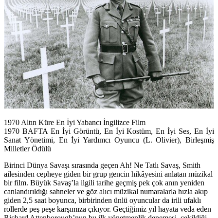
1970 Altın Küre En İyi Yabancı İngilizce Film
1970 BAFTA En İyi Görüntü, En İyi Kostüm, En İyi Ses, En İyi
Sanat Yönetimi, En İyi Yardımcı Oyuncu (L. Olivier), Birleşmiş
Milletler Ödülü
Birinci Dünya Savaşı sırasında geçen Ah! Ne Tatlı Savaş, Smith
ailesinden cepheye giden bir grup gencin hikâyesini anlatan müzikal
bir film. Büyük Savaş’la ilgili tarihe geçmiş pek çok anın yeniden
canlandırıldığı sahneler ve göz alıcı müzikal numaralarla hızla akıp
giden 2,5 saat boyunca, birbirinden ünlü oyuncular da irili ufaklı
rollerde peş peşe karşımıza çıkıyor. Geçtiğimiz yıl hayata veda eden
Richard Attenborough’nun bu ilk yönetmenlik denemesi, çekildiği