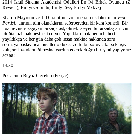
2014 İsrail Sinema Akademisi Ödülleri En İyi Erkek Oyuncu (Z.
Revach), En İyi Görüntü, En İyi Ses, En İyi Makyaj
Sharon Maymon ve Tal Granit’in uzun metrajlı ilk filmi olan
Veda
Partisi
, janrının tüm olanaklarını seferbereden bir kara komedi. Bir
huzurevinde yaşayan birkaç dost, ölmek isteyen bir arkadaşları için
bir ötanazi makinesi icat ediyor. Yaptıkları makinenin haberi
yayıldıkça ve her gün daha çok insan makine hakkında soru
sormaya başlayınca mucitler oldukça zorlu bir soruyla karşı karşıya
kalıyor: İnsanların ölmesine yardım ederek doğru bir iş mi yapıyoruz
acaba?
13:30
Postacının Beyaz Geceleri (Feriye)