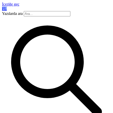
İçeriğe geç
FL
Yazılarda ara