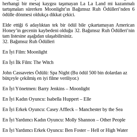
herhangi bir mesaj kaygısı taşımayan La La Land mi kazanmalı
tartışmaları sürerken Moonlight’ın Bağımsız Ruh Ödülleri’nden 6
ödülle dönmesi oldukça dikkat çekici.
Elde ettiği 6 adaylıktan tek bir ödül bile çıkartamayan American
Honey’in gecenin kaybedeni olduğu 32. Bağımsız Ruh Ödülleri’nin
tam listesine aşağıdan ulaşabilirsiniz.
32. Bağımsız Ruh Ödülleri
En İyi Film
: Moonlight
En İyi İlk Film
: The Witch
John Cassavetes Ödülü
: Spa Night (Bu ödül 500 bin dolardan az
bütçeyle çekilmiş en iyi filme veriliyor.)
En İyi Yönetmen
: Barry Jenkins – Moonlight
En İyi Kadın Oyuncu
: Isabella Huppert – Elle
En İyi Erkek Oyuncu
: Casey Affleck – Manchester by the Sea
En İyi Yardımcı Kadın Oyuncu
: Molly Shannon – Other People
En İyi Yardımcı Erkek Oyuncu
: Ben Foster – Hell or High Water