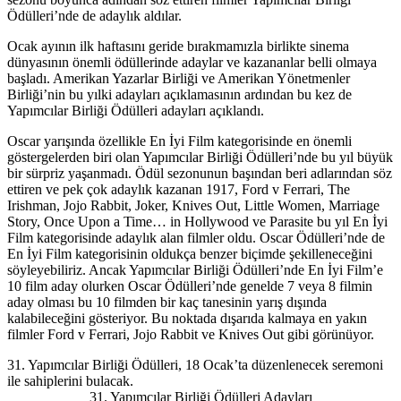
Ödülleri’nde de adaylık aldılar.
Ocak ayının ilk haftasını geride bırakmamızla birlikte sinema
dünyasının önemli ödüllerinde adaylar ve kazananlar belli olmaya
başladı. Amerikan Yazarlar Birliği ve Amerikan Yönetmenler
Birliği’nin bu yılki adayları açıklamasının ardından bu kez de
Yapımcılar Birliği Ödülleri
adayları açıklandı.
Oscar yarışında özellikle En İyi Film kategorisinde en önemli
göstergelerden biri olan Yapımcılar Birliği Ödülleri’nde bu yıl büyük
bir sürpriz yaşanmadı. Ödül sezonunun başından beri adlarından söz
ettiren ve pek çok adaylık kazanan
1917, Ford v Ferrari, The
Irishman, Jojo Rabbit, Joker, Knives Out, Little Women, Marriage
Story, Once Upon a Time… in Hollywood
ve
Parasite
bu yıl En İyi
Film kategorisinde adaylık alan filmler oldu. Oscar Ödülleri’nde de
En İyi Film kategorisinin oldukça benzer biçimde şekilleneceğini
söyleyebiliriz. Ancak Yapımcılar Birliği Ödülleri’nde En İyi Film’e
10 film aday olurken Oscar Ödülleri’nde genelde 7 veya 8 filmin
aday olması bu 10 filmden bir kaç tanesinin yarış dışında
kalabileceğini gösteriyor. Bu noktada dışarıda kalmaya en yakın
filmler Ford v Ferrari, Jojo Rabbit ve Knives Out gibi görünüyor.
31. Yapımcılar Birliği Ödülleri, 18 Ocak’ta düzenlenecek seremoni
ile sahiplerini bulacak.
31. Yapımcılar Birliği Ödülleri Adayları