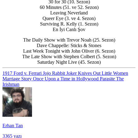
30 for 30 (10. Sezon)
60 Minutes (51. ve 52. Sezon)
Leaving Neverland
Queer Eye (3. ve 4. Sezon)
Surviving R. Kelly (1. Sezon)
En İyi Canlı Şov
The Daily Show with Trevor Noah (25. Sezon)
Dave Chappelle: Sticks & Stones
Last Week Tonight with John Oliver (6. Sezon)
The Late Show with Stephen Colbert (5. Sezon)
Saturday Night Live (45. Sezon)
1917
Ford v. Ferrari
Jojo Rabbit
Joker
Knives Out
Little Women
Marriage Story
Once Upon a Time in Hollywood
Parasite
The
Irishman
Erhan Tan
3365 yazı