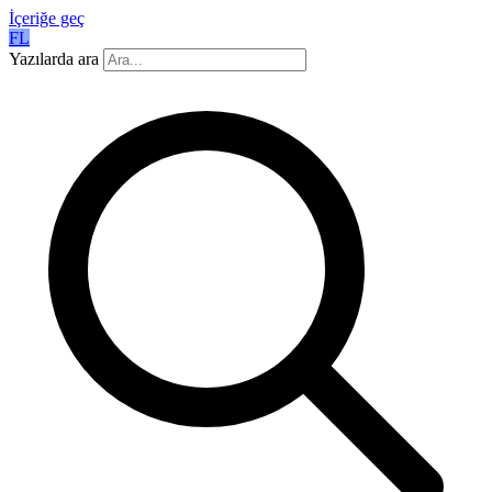
İçeriğe geç
FL
Yazılarda ara