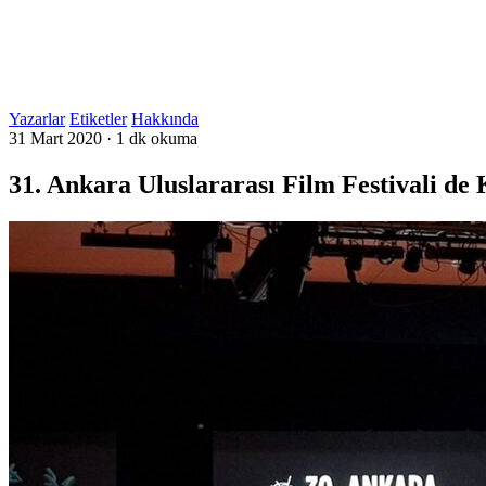
Yazarlar
Etiketler
Hakkında
31 Mart 2020
·
1 dk okuma
31. Ankara Uluslararası Film Festivali de