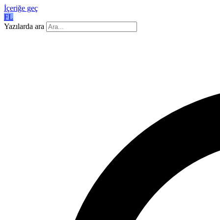
İçeriğe geç
FL
Yazılarda ara