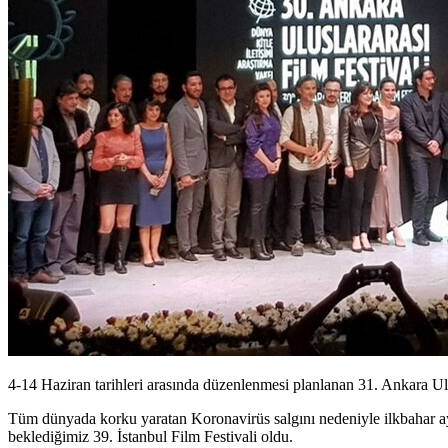
4-14 Haziran tarihleri arasında düzenlenmesi planlanan 31. Ankara Ulu
Tüm dünyada korku yaratan
Koronavirüs salgını
nedeniyle ilkbahar ay
beklediğimiz 39. İstanbul Film Festivali oldu.