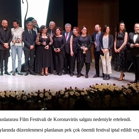
slararası Film Festivali de Koronavirüs salgını nedeniyle ertelendi.
larında düzenlenmesi planlanan pek çok önemli festival iptal edildi vey