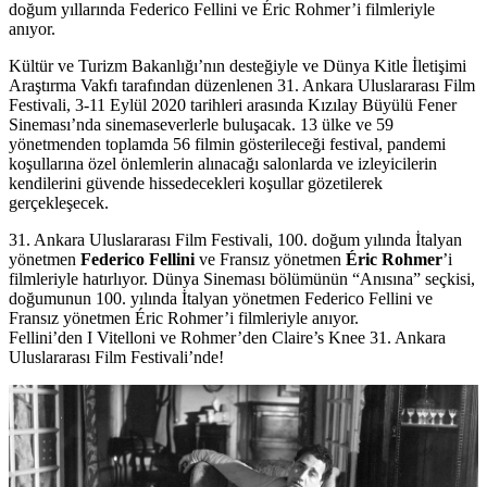
doğum yıllarında Federico Fellini ve Éric Rohmer’i filmleriyle
anıyor.
Kültür ve Turizm Bakanlığı’nın desteğiyle ve Dünya Kitle İletişimi
Araştırma Vakfı tarafından düzenlenen
31. Ankara Uluslararası Film
Festivali
,
3-11 Eylül 2020
tarihleri arasında
Kızılay Büyülü Fener
Sineması
’nda sinemaseverlerle buluşacak. 13 ülke ve 59
yönetmenden toplamda 56 filmin gösterileceği festival, pandemi
koşullarına özel önlemlerin alınacağı salonlarda ve izleyicilerin
kendilerini güvende hissedecekleri koşullar gözetilerek
gerçekleşecek.
31. Ankara Uluslararası Film Festivali, 100. doğum yılında İtalyan
yönetmen
Federico Fellini
ve Fransız yönetmen
Éric Rohmer
’i
filmleriyle hatırlıyor. Dünya Sineması bölümünün
“Anısına”
seçkisi,
doğumunun 100. yılında İtalyan yönetmen
Federico Fellini
ve
Fransız yönetmen
Éric Rohmer
’i filmleriyle anıyor.
Fellini’den I Vitelloni ve Rohmer’den Claire’s Knee 31. Ankara
Uluslararası Film Festivali’nde!