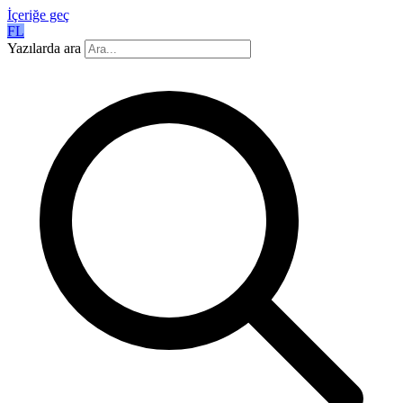
İçeriğe geç
FL
Yazılarda ara