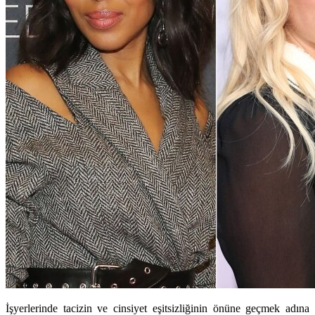
İşyerlerinde tacizin ve cinsiyet eşitsizliğinin önüne geçmek adına