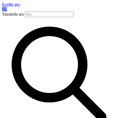
İçeriğe geç
FL
Yazılarda ara