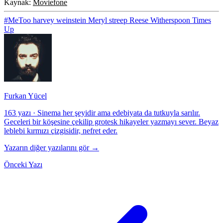
Kaynak:
Moviefone
#MeToo
harvey weinstein
Meryl streep
Reese Witherspoon
Times
Up
Furkan Yücel
163 yazı
·
Sinema her şeyidir ama edebiyata da tutkuyla sarılır.
Geceleri bir köşesine çekilip grotesk hikayeler yazmayı sever. Beyaz
leblebi kırmızı çizgisidir, nefret eder.
Yazarın diğer yazılarını gör →
Önceki Yazı