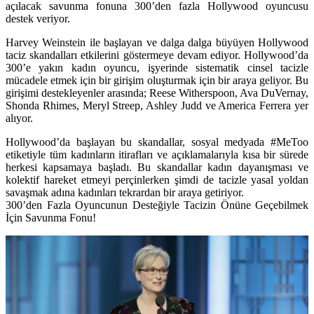
açılacak savunma fonuna 300’den fazla Hollywood oyuncusu
destek veriyor.
Harvey Weinstein
ile başlayan ve dalga dalga büyüyen Hollywood
taciz skandalları etkilerini göstermeye devam ediyor. Hollywood’da
300’e yakın kadın oyuncu, işyerinde sistematik cinsel tacizle
mücadele etmek için bir girişim oluşturmak için bir araya geliyor. Bu
girişimi destekleyenler arasında;
Reese Witherspoon, Ava DuVernay,
Shonda Rhimes, Meryl Streep, Ashley Judd
ve
America Ferrera
yer
alıyor.
Hollywood’da başlayan bu skandallar, sosyal medyada
#MeToo
etiketiyle tüm kadınların itirafları ve açıklamalarıyla kısa bir sürede
herkesi kapsamaya başladı. Bu skandallar kadın dayanışması ve
kolektif hareket etmeyi perçinlerken şimdi de tacizle yasal yoldan
savaşmak adına kadınları tekrardan bir araya getiriyor.
300’den Fazla Oyuncunun Desteğiyle Tacizin Önüne Geçebilmek
İçin Savunma Fonu!