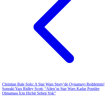
Christian Bale Solo: A Star Wars Story’de Oynamayı Reddetmiş!
Sonraki Yazı
Ridley Scott: “Alien’ın Star Wars Kadar Popüler
Olmaması İçin Hiçbir Sebep Yok”