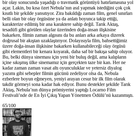
bir olay sonucunda yaşadığı o travmatik görüntüyü hatırlamasına yol
açar. Lakin, bu kısa özet Nebula’nın asıl yapmak istediğini çok çok
kısıtlı bir şekilde yansıtıyor. Zira bakıldığı zaman film, genel sınırları
belli olan bir olay örgüsüne ya da anlatı boyunca takip ettiği,
karakterize edilmiş bir ana karaktere sahip değil. Tarık Aktaş,
tesadüfi gibi görülen olaylar üzerinden doğa-insan ilişkisine
bakarken, filmin zaman algısını da bu anları arka arkaya dizerek
doğrusal bir akıştan uzaklaştırıyor. Dolayısıyla film, bahsettiğimiz
üzere doğa-insan ilişkisine bakarken kullanabileceği olay örgüsü
gibi elementleri bir kenara koyarak, daha saf bir bakışa sahip oluyor.
Bu, belki dünya sineması için yeni bir buluş değil, ama kalıpların
içine sıkışmış ülke sinemamız için gerçekten taze bir kan. Her ne
kadar zaman zaman vasat altı oyunculuklar ve yetersiz diyalog
yazımı gibi sebepler filmin gücünü zedeliyor olsa da, Nebula
ezberlere boyun eğmeyen, yeniyi arayan cesur bir ilk film olarak
takdir görmeyi sona kadar hak ediyor. Bunu destekler şekilde Tarık
Aktaş, Nebula’nın dünya prömiyerini yaptığı Locarno Film
Festivali’nde de En İyi Çıkış Yapan Yönetmen Ödülü’nü kazanmıştı.
65/100