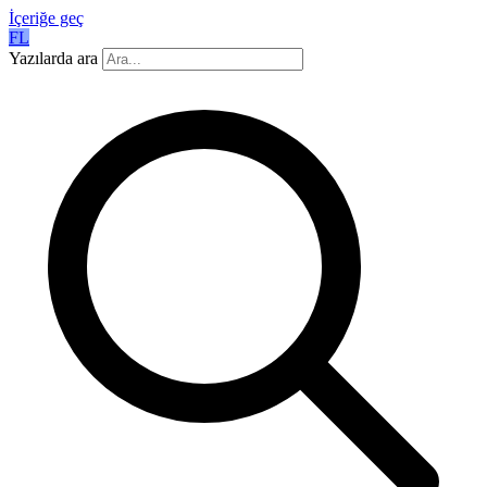
İçeriğe geç
FL
Yazılarda ara