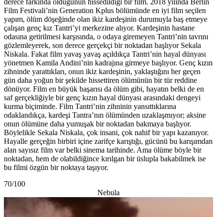
derece farkında olduğunun hissedildiği bir film. 2018 yılında Berlin
Film Festivali’nin Generation Kplus bölümünde en iyi film seçilen
yapım, ölüm döşeğinde olan ikiz kardeşinin durumuyla baş etmeye
çalışan genç kız Tantri’yi merkezine alıyor. Kardeşinin hastane
odasına getirilmesi karşısında, o odaya giremeyen Tantri’nin tavrını
gözlemleyerek, son derece gerçekçi bir noktadan başlıyor Sekala
Niskala. Fakat film yavaş yavaş açıldıkça Tantri’nin hayal dünyası
yönetmen Kamila Andini’nin kadrajına girmeye başlıyor. Genç kızın
zihninde yarattıkları, onun ikiz kardeşinin, yaklaştığını her geçen
gün daha yoğun bir şekilde hissettiren ölümünün bir tür reddine
dönüyor. Film en büyük başarısı da ölüm gibi, hayatın belki de en
saf gerçekliğiyle bir genç kızın hayal dünyası arasındaki dengeyi
kurma biçiminde. Film Tantri’nin zihninin yansıttıklarına
odaklandıkça, kardeşi Tantra’nın ölümünden uzaklaşmıyor; aksine
onun ölümüne daha yumuşak bir noktadan bakmaya başlıyor.
Böylelikle Sekala Niskala, çok insani, çok nahif bir yapı kazanıyor.
Hayalle gerçeğin birbiri içine zarifçe karıştığı, gücünü bu karışımdan
alan sayısız film var belki sinema tarihinde. Ama ölüme böyle bir
noktadan, hem de olabildiğince kırılgan bir üslupla bakabilmek ise
bu filmi özgün bir noktaya taşıyor.
70/100
Nebula