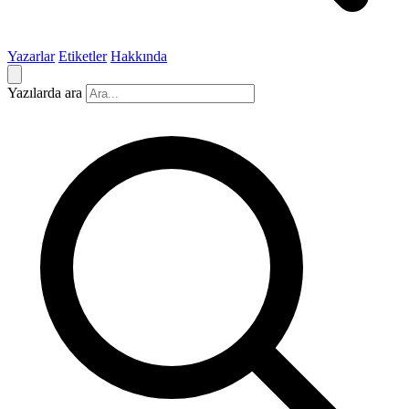
Yazarlar
Etiketler
Hakkında
Yazılarda ara