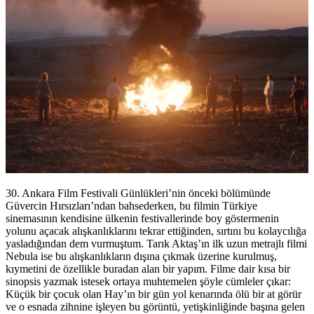
30. Ankara Film Festivali Günlükleri’nin önceki bölümünde
Güvercin Hırsızları’ndan bahsederken, bu filmin Türkiye
sinemasının kendisine ülkenin festivallerinde boy göstermenin
yolunu açacak alışkanlıklarını tekrar ettiğinden, sırtını bu kolaycılığa
yasladığından dem vurmuştum. Tarık Aktaş’ın ilk uzun metrajlı filmi
Nebula ise bu alışkanlıkların dışına çıkmak üzerine kurulmuş,
kıymetini de özellikle buradan alan bir yapım. Filme dair kısa bir
sinopsis yazmak istesek ortaya muhtemelen şöyle cümleler çıkar:
Küçük bir çocuk olan Hay’ın bir gün yol kenarında ölü bir at görür
ve o esnada zihnine işleyen bu görüntü, yetişkinliğinde başına gelen