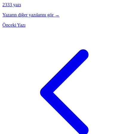
2333 yazı
Yazarın diğer yazılarını gör →
Önceki Yazı