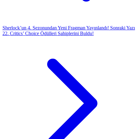
Sherlock’un 4. Sezonundan Yeni Fragman Yayınlandı!
Sonraki Yazı
22. Critics’ Choice Ödülleri Sahiplerini Buldu!