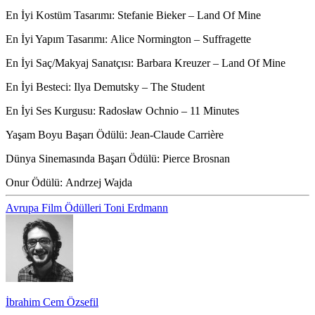
En İyi Kostüm Tasarımı:
Stefanie Bieker – Land Of Mine
En İyi Yapım Tasarımı:
Alice Normington – Suffragette
En İyi Saç/Makyaj Sanatçısı
: Barbara Kreuzer – Land Of Mine
En İyi Besteci:
Ilya Demutsky – The Student
En İyi Ses Kurgusu:
Radosław Ochnio – 11 Minutes
Yaşam Boyu Başarı Ödülü:
Jean-Claude Carrière
Dünya Sinemasında Başarı Ödülü:
Pierce Brosnan
Onur Ödülü:
Andrzej Wajda
Avrupa Film Ödülleri
Toni Erdmann
İbrahim Cem Özsefil