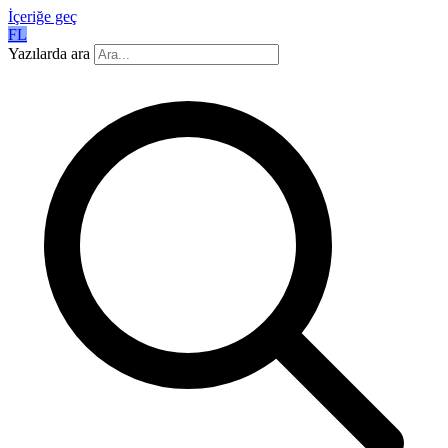
İçeriğe geç
FL
Yazılarda ara