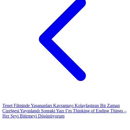
Tenet Filminde Yaşananları Kavramayı Kolaylaştıran Bir Zaman
Çizelgesi Yayınlandı
Sonraki Yazı
I’m Thinking of Ending Things –
Her Şeyi Bitirmeyi Düşünüyorum