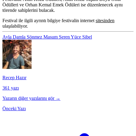
Ödülleri
ve
Orhan Kemal Emek Ödüleri
ise düzenlenecek aynı
törende sahiplerini bulacak.
Festival ile ilgili ayrıntı bilgiye festivalin internet
sitesinden
ulaşılabiliyor.
Ayla
Damla Sönmez
Masum
Seren Yüce
Sibel
Recep Hazır
361 yazı
Yazarın diğer yazılarını gör →
Önceki Yazı