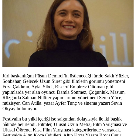
Jüri başkanlığını Füsun Demirel’in üstleneceği jüride Saklı Yüzler,
Sonbahar, Gelecek Uzun Sürer gibi filmlerin görüntü yönetmeni
Feza Çaldıran,
Ayla, Sibel, Rise of Empires: Ottoman gibi
yapımlarda yer alan oyuncu
Damla Sönmez,
Çoğunluk, Masum,
Rüzgarda Salınan Nilüfer yapımlarının yönetmeni
Seren Yüce
,
müzisyen
Can Atilla,
yazar
Ayfer Tunç
ve sinema yazarı
Sevin
Okyay
bulunuyor.
Festivalin bu yılki içeriği ise salgından dolayısıyla ile iki başlık
hâlinde belirlendi. Filmler,
Ulusal Uzun Metraj Film Yarışması
ve
Ulusal Öğrenci Kısa Film Yarışması
kategorilerinde yarışacak.
Festivalde
Altın Koza Ödülleri, Altın Koza Yaşam Boyu Onur