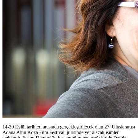
14-20 Eylül tarihleri arasında gerçekleştirilecek olan 27. Uluslararası
Adana Altın Koza Film Festivali jürisinde yer alacak isimler
açıklandı. Füsun Demirel’in başkanlığını yapacağı jüride Damla