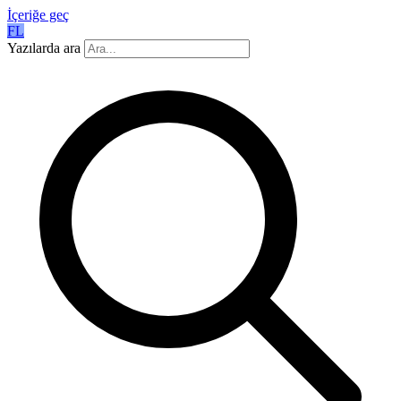
İçeriğe geç
FL
Yazılarda ara