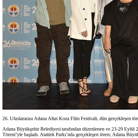
26. Uluslararası Adana Altın Koza Film Festivali, dün gerçekleşen tö
Adana Büyükşehir Belediyesi tarafından düzenlenen ve 23-29 Eylül 2
Töreni’yle başladı. Atatürk Parkı’nda gerçekleşen tören; Adana Bü