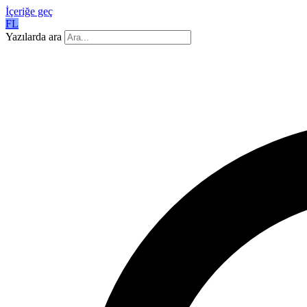
İçeriğe geç
FL
Yazılarda ara