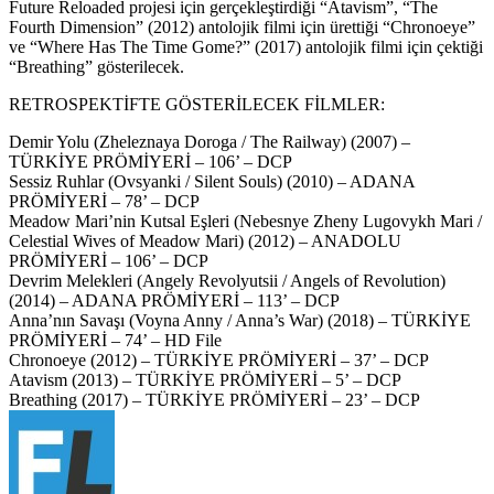
Future Reloaded projesi için gerçekleştirdiği “Atavism”, “The
Fourth Dimension” (2012) antolojik filmi için ürettiği “Chronoeye”
ve “Where Has The Time Gome?” (2017) antolojik filmi için çektiği
“Breathing” gösterilecek.
RETROSPEKTİFTE GÖSTERİLECEK FİLMLER:
Demir Yolu (Zheleznaya Doroga / The Railway) (2007) –
TÜRKİYE PRÖMİYERİ – 106’ – DCP
Sessiz Ruhlar (Ovsyanki / Silent Souls) (2010) – ADANA
PRÖMİYERİ – 78’ – DCP
Meadow Mari’nin Kutsal Eşleri (Nebesnye Zheny Lugovykh Mari /
Celestial Wives of Meadow Mari) (2012) – ANADOLU
PRÖMİYERİ – 106’ – DCP
Devrim Melekleri (Angely Revolyutsii / Angels of Revolution)
(2014) – ADANA PRÖMİYERİ – 113’ – DCP
Anna’nın Savaşı (Voyna Anny / Anna’s War) (2018) – TÜRKİYE
PRÖMİYERİ – 74’ – HD File
Chronoeye (2012) – TÜRKİYE PRÖMİYERİ – 37’ – DCP
Atavism (2013) – TÜRKİYE PRÖMİYERİ – 5’ – DCP
Breathing (2017) – TÜRKİYE PRÖMİYERİ – 23’ – DCP