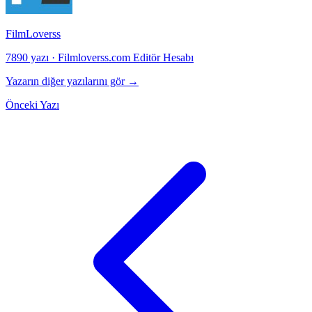
FilmLoverss
7890 yazı
·
Filmloverss.com Editör Hesabı
Yazarın diğer yazılarını gör →
Önceki Yazı