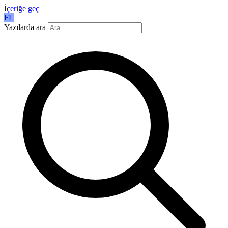
İçeriğe geç
FL
Yazılarda ara