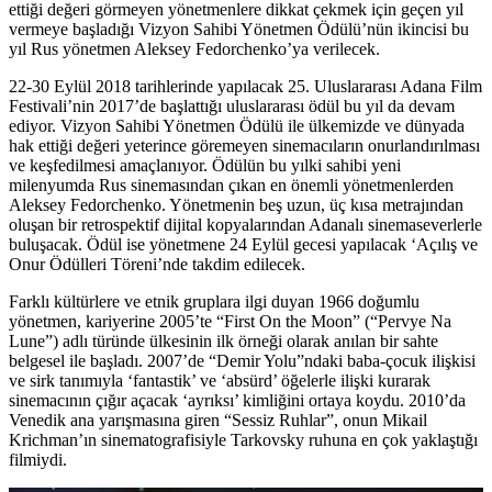
ettiği değeri görmeyen yönetmenlere dikkat çekmek için geçen yıl
vermeye başladığı Vizyon Sahibi Yönetmen Ödülü’nün ikincisi bu
yıl Rus yönetmen Aleksey Fedorchenko’ya verilecek.
22-30 Eylül 2018 tarihlerinde yapılacak
25. Uluslararası Adana Film
Festivali’
nin 2017’de başlattığı uluslararası ödül bu yıl da devam
ediyor.
Vizyon Sahibi Yönetmen Ödülü
ile ülkemizde ve dünyada
hak ettiği değeri yeterince göremeyen sinemacıların onurlandırılması
ve keşfedilmesi amaçlanıyor. Ödülün bu yılki sahibi yeni
milenyumda Rus sinemasından çıkan en önemli yönetmenlerden
Aleksey Fedorchenko. Yönetmenin beş uzun, üç kısa metrajından
oluşan bir retrospektif dijital kopyalarından Adanalı sinemaseverlerle
buluşacak. Ödül ise yönetmene 24 Eylül gecesi yapılacak ‘Açılış ve
Onur Ödülleri Töreni’nde takdim edilecek.
Farklı kültürlere ve etnik gruplara ilgi duyan 1966 doğumlu
yönetmen, kariyerine 2005’te “First On the Moon” (“Pervye Na
Lune”) adlı türünde ülkesinin ilk örneği olarak anılan bir sahte
belgesel ile başladı. 2007’de “Demir Yolu”ndaki baba-çocuk ilişkisi
ve sirk tanımıyla ‘fantastik’ ve ‘absürd’ öğelerle ilişki kurarak
sinemacının çığır açacak ‘ayrıksı’ kimliğini ortaya koydu. 2010’da
Venedik ana yarışmasına giren “Sessiz Ruhlar”, onun Mikail
Krichman’ın sinematografisiyle Tarkovsky ruhuna en çok yaklaştığı
filmiydi.