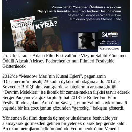
25. Uluslararası Adana Film Festivali’nde Vizyon Sahibi Yönetmen
Ödülü Alacak Aleksey Fedorchenko’nun Filmleri Festivalde
Gösterilecek
2012’de “Meadow Mari’nin Kutsal Eşleri”, paganizmin
‘Decameron’u misali, 23 kadın öyküsünü odağına aldı. 2014’te
Sovyetler Birliği’nin avant-garde sanatçılarının arasına girdiği
“Devrim Melekleri” ise ikonik bir zaman-mekan ilişkisi tasvir ederek
Sergei Parajanov’a göz kırptı. Şubat 2018’de Rotterdam Film
Festivali’nde açılan “Anna’nın Savaşı”, onun Yahudi soykırımına 6
yaşında bir kız çocuğunun gözünden “gerçekçi” bakışını gösterdi.
Yönetmen iki filmi dışında üç majör uluslararası festivalde yer
alamayarak görmezden gelinen bir yetenek olarak hep geride kaldı.
Bu uzun metrajların üçünün önünde Fedorchenko’nun Venedik