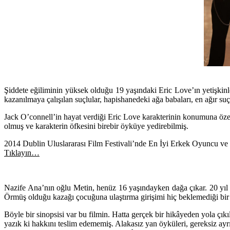
Şiddete eğiliminin yüksek olduğu 19 yaşındaki Eric Love’ın yetişkin
kazanılmaya çalışılan suçlular, hapishanedeki ağa babaları, en ağır suç
Jack O’connell’in hayat verdiği Eric Love karakterinin konumuna özell
olmuş ve karakterin öfkesini birebir öyküye yedirebilmiş.
2014 Dublin Uluslararası Film Festivali’nde En İyi Erkek Oyuncu ve 
Tıklayın…
Nazife Ana’nın oğlu Metin, henüz 16 yaşındayken dağa çıkar. 20 yıl
Örmüş olduğu kazağı çocuğuna ulaştırma girişimi hiç beklemediği bi
Böyle bir sinopsisi var bu filmin. Hatta gerçek bir hikâyeden yola çık
yazık ki hakkını teslim edememiş. Alakasız yan öyküleri, gereksiz ayrı