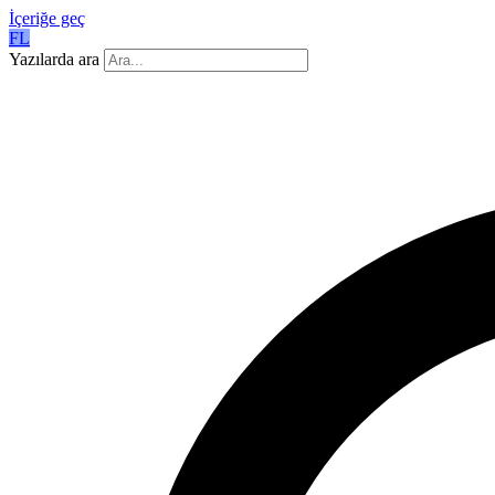
İçeriğe geç
FL
Yazılarda ara