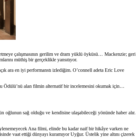
at etmeye çalışmasının gerilim ve dram yüklü öyküsü… Mackenzie; geri
larını müthiş bir gerçeklikle yansıtıyor.
çık ara en iyi performanstı izlediğim. O’connell adeta Eric Love
Ödülü’nü alan filmin alternatif bir incelemesini okumak için
…
n oğlunun sağ olduğu ve kendisine ulaşabileceği yönünde haber alır.
söylenemeyecek Ana filmi, elinde bu kadar naif bir hikâye varken ne
sinde vaat ettiği dünyayı kuramıyor Uyğur. Üstelik yine altını çizerek