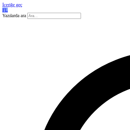
İçeriğe geç
FL
Yazılarda ara