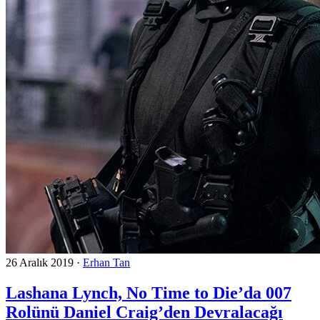
26 Aralık 2019
·
Erhan Tan
Lashana Lynch, No Time to Die’da 007
Rolünü Daniel Craig’den Devralacağı