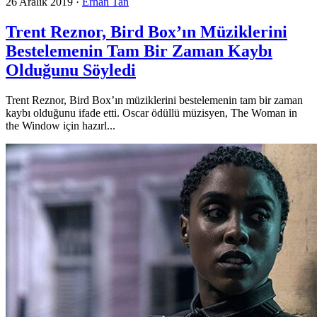
26 Aralık 2019
·
Erhan Tan
Trent Reznor, Bird Box’ın Müziklerini
Bestelemenin Tam Bir Zaman Kaybı
Olduğunu Söyledi
Trent Reznor, Bird Box’ın müziklerini bestelemenin tam bir zaman
kaybı olduğunu ifade etti. Oscar ödüllü müzisyen, The Woman in
the Window için hazırl...