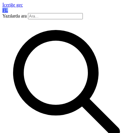
İçeriğe geç
FL
Yazılarda ara