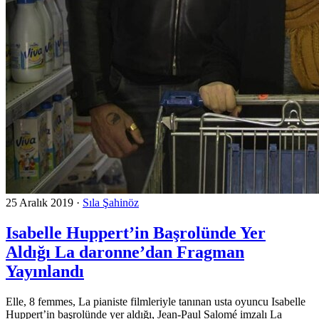
25 Aralık 2019
·
Sıla Şahinöz
Isabelle Huppert’in Başrolünde Yer
Aldığı La daronne’dan Fragman
Yayınlandı
Elle, 8 femmes, La pianiste filmleriyle tanınan usta oyuncu Isabelle
Huppert’in başrolünde yer aldığı, Jean-Paul Salomé imzalı La