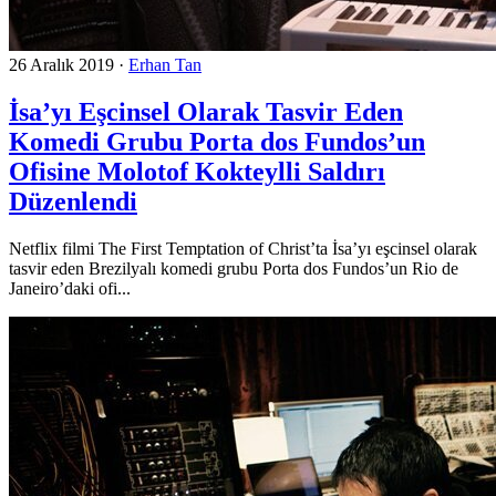
26 Aralık 2019
·
Erhan Tan
İsa’yı Eşcinsel Olarak Tasvir Eden
Komedi Grubu Porta dos Fundos’un
Ofisine Molotof Kokteylli Saldırı
Düzenlendi
Netflix filmi The First Temptation of Christ’ta İsa’yı eşcinsel olarak
tasvir eden Brezilyalı komedi grubu Porta dos Fundos’un Rio de
Janeiro’daki ofi...