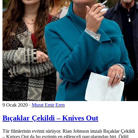
9 Ocak 2020
·
Murat Emir Eren
Bıçaklar Çekildi – Knives Out
Tür filmlerinin evrimi sürüyor. Rian Johnson imzalı Bıçaklar Çekildi
– Knives Out da bu evrimin en eğlenceli parçalarından biri. Ödül