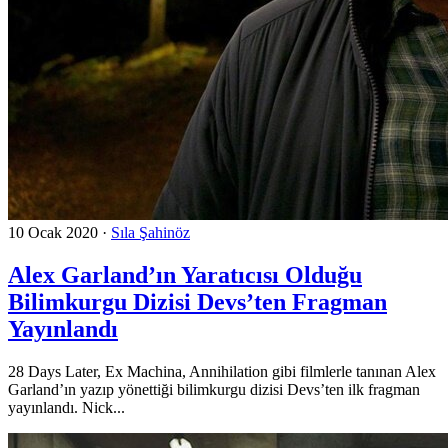
10 Ocak 2020
·
Sıla Şahinöz
Alex Garland’ın Yaratıcısı Olduğu
Bilimkurgu Dizisi Devs’ten Fragman
Yayınlandı
28 Days Later, Ex Machina, Annihilation gibi filmlerle tanınan Alex
Garland’ın yazıp yönettiği bilimkurgu dizisi Devs’ten ilk fragman
yayınlandı. Nick...