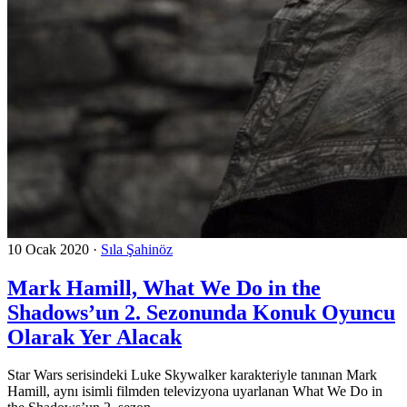
10 Ocak 2020
·
Sıla Şahinöz
Mark Hamill, What We Do in the
Shadows’un 2. Sezonunda Konuk Oyuncu
Olarak Yer Alacak
Star Wars serisindeki Luke Skywalker karakteriyle tanınan Mark
Hamill, aynı isimli filmden televizyona uyarlanan What We Do in