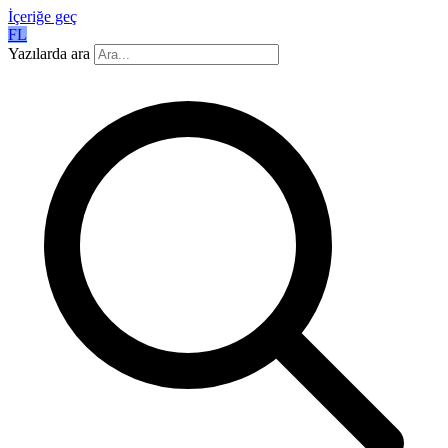
İçeriğe geç
FL
Yazılarda ara