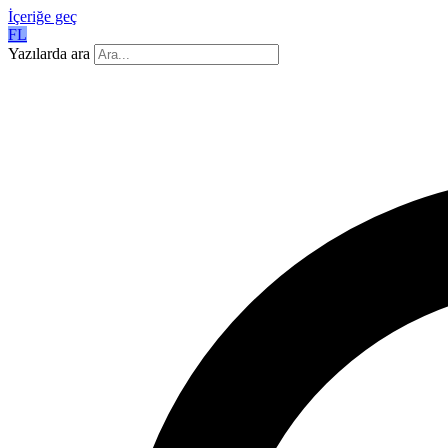
İçeriğe geç
FL
Yazılarda ara