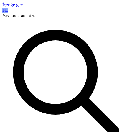
İçeriğe geç
FL
Yazılarda ara