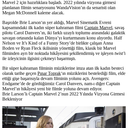
Marvel 2 için hazırlıklara başladı.
2022 yılında vizyona girmesi
planlanan filmin senaryosunu WandaVision’ın da senaristi olan
Megan McDonnell kaleme alacak.
Başrolde
Brie Larson
‘ın yer aldığı, Marvel Sinematik Evreni
kapsamındaki ilk kadın süper kahraman filmi
Captain Marvel
, savaş
pilotu Carol Danvers’ın, iki farklı uzaylı toplumu arasındaki galaktik
savaşın ortasında kalan Dünya’yı kurtarmasını konu alıyordu. Half
Nelson ve It’s Kind of a Funny Story’de birlikte çalışan
Anna
Boden
ve
Ryan Fleck
ikilisinin yönettiği film, klasik bir Marvel
filminden ayrı bir noktada hikâyesini şekillendirmiş ve işleyen
twist’
i
ile izleyicinin ilgisini çekmeyi başarmıştı.
Bir süper kahraman filminin müziklerine imza atan ilk kadın besteci
olarak tarihe geçen
Pınar Toprak
‘ın müziklerini bestelediği film, elde
ettiği gişe başarısıyla devam filminin yolunu açtı. Avengers:
Endgame’de de gördüğümüz Carol Danvers, nam-ı diğer Captain
Marvel’ın hikâyesi yeni bir filmle yoluna devam ediyor.
Brie Larson’lı Captain Marvel 2’nun 2022 Yılında Vizyona Girmesi
Bekleniyor