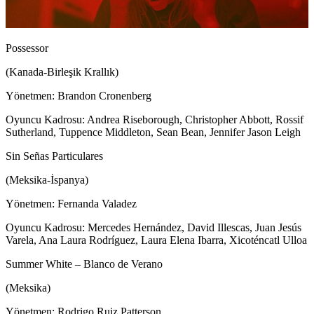
Possessor
(Kanada-Birleşik Krallık)
Yönetmen: Brandon Cronenberg
Oyuncu Kadrosu: Andrea Riseborough, Christopher Abbott, Rossif
Sutherland, Tuppence Middleton, Sean Bean, Jennifer Jason Leigh
Sin Señas Particulares
(Meksika-İspanya)
Yönetmen: Fernanda Valadez
Oyuncu Kadrosu: Mercedes Hernández, David Illescas, Juan Jesús
Varela, Ana Laura Rodríguez, Laura Elena Ibarra, Xicoténcatl Ulloa
Summer White – Blanco de Verano
(Meksika)
Yönetmen: Rodrigo Ruiz Patterson