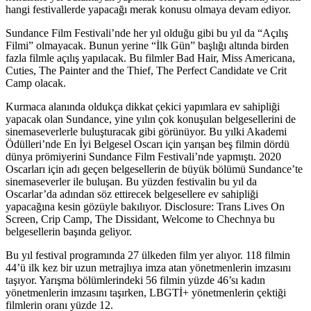
hangi festivallerde yapacağı merak konusu olmaya devam ediyor.
Sundance Film Festivali’nde her yıl olduğu gibi bu yıl da “Açılış
Filmi” olmayacak. Bunun yerine “İlk Gün” başlığı altında birden
fazla filmle açılış yapılacak. Bu filmler
Bad Hair, Miss Americana,
Cuties, The Painter and the Thief, The Perfect Candidate
ve
Crit
Camp
olacak.
Kurmaca alanında oldukça dikkat çekici yapımlara ev sahipliği
yapacak olan Sundance, yine yılın çok konuşulan belgesellerini de
sinemaseverlerle buluşturacak gibi görünüyor. Bu yılki Akademi
Ödülleri’nde En İyi Belgesel Oscarı için yarışan beş filmin dördü
dünya prömiyerini Sundance Film Festivali’nde yapmıştı. 2020
Oscarları için adı geçen belgesellerin de büyük bölümü Sundance’te
sinemaseverler ile buluşan. Bu yüzden festivalin bu yıl da
Oscarlar’da adından söz ettirecek belgesellere ev sahipliği
yapacağına kesin gözüyle bakılıyor.
Disclosure: Trans Lives On
Screen, Crip Camp, The Dissidant, Welcome to Chechnya
bu
belgesellerin başında geliyor.
Bu yıl festival programında 27 ülkeden film yer alıyor. 118 filmin
44’ü ilk kez bir uzun metrajlıya imza atan yönetmenlerin imzasını
taşıyor. Yarışma bölümlerindeki 56 filmin yüzde 46’sı kadın
yönetmenlerin imzasını taşırken, LBGTİ+ yönetmenlerin çektiği
filmlerin oranı yüzde 12.