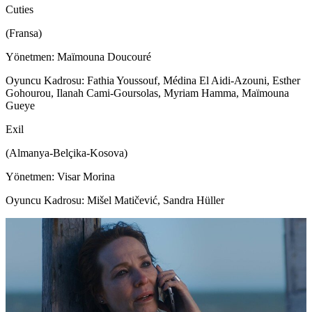
Cuties
(Fransa)
Yönetmen: Maïmouna Doucouré
Oyuncu Kadrosu: Fathia Youssouf, Médina El Aidi-Azouni, Esther
Gohourou, Ilanah Cami-Goursolas, Myriam Hamma, Maïmouna
Gueye
Exil
(Almanya-Belçika-Kosova)
Yönetmen: Visar Morina
Oyuncu Kadrosu: Mišel Matičević, Sandra Hüller