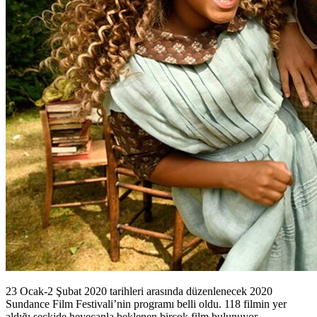
23 Ocak-2 Şubat 2020 tarihleri arasında düzenlenecek 2020
Sundance Film Festivali’nin programı belli oldu. 118 filmin yer
aldığı seçkide heyecanla beklenen birçok film bulunuyor.