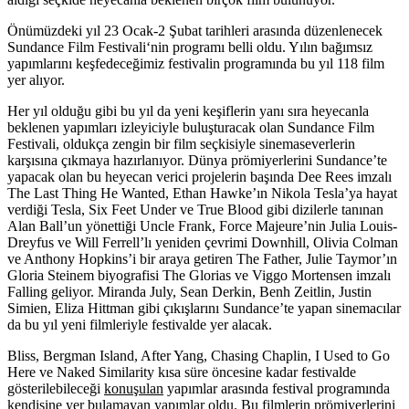
Önümüzdeki yıl 23 Ocak-2 Şubat tarihleri arasında düzenlenecek
Sundance Film Festivali
‘nin programı belli oldu. Yılın bağımsız
yapımlarını keşfedeceğimiz festivalin programında bu yıl 118 film
yer alıyor.
Her yıl olduğu gibi bu yıl da yeni keşiflerin yanı sıra heyecanla
beklenen yapımları izleyiciyle buluşturacak olan Sundance Film
Festivali, oldukça zengin bir film seçkisiyle sinemaseverlerin
karşısına çıkmaya hazırlanıyor. Dünya prömiyerlerini Sundance’te
yapacak olan bu heyecan verici projelerin başında Dee Rees imzalı
The Last Thing He Wanted
, Ethan Hawke’ın Nikola Tesla’ya hayat
verdiği
Tesla
, Six Feet Under ve True Blood gibi dizilerle tanınan
Alan Ball’un yönettiği
Uncle Frank
, Force Majeure’nin Julia Louis-
Dreyfus ve Will Ferrell’lı yeniden çevrimi
Downhill
, Olivia Colman
ve Anthony Hopkins’i bir araya getiren
The Father
, Julie Taymor’ın
Gloria Steinem biyografisi
The Glorias
ve Viggo Mortensen imzalı
Falling
geliyor.
Miranda July, Sean Derkin, Benh Zeitlin, Justin
Simien, Eliza Hittman
gibi çıkışlarını Sundance’te yapan sinemacılar
da bu yıl yeni filmleriyle festivalde yer alacak.
Bliss, Bergman Island, After Yang, Chasing Chaplin, I Used to Go
Here ve Naked Similarity kısa süre öncesine kadar festivalde
gösterilebileceği
konuşulan
yapımlar arasında festival programında
kendisine yer bulamayan yapımlar oldu. Bu filmlerin prömiyerlerini