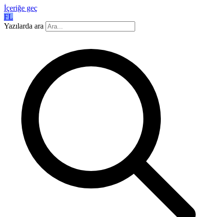
İçeriğe geç
FL
Yazılarda ara