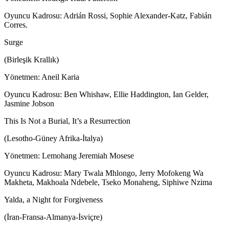
Oyuncu Kadrosu: Adrián Rossi, Sophie Alexander-Katz, Fabián
Corres.
Surge
(Birleşik Krallık)
Yönetmen: Aneil Karia
Oyuncu Kadrosu: Ben Whishaw, Ellie Haddington, Ian Gelder,
Jasmine Jobson
This Is Not a Burial, It’s a Resurrection
(Lesotho-Güney Afrika-İtalya)
Yönetmen: Lemohang Jeremiah Mosese
Oyuncu Kadrosu: Mary Twala Mhlongo, Jerry Mofokeng Wa
Makheta, Makhoala Ndebele, Tseko Monaheng, Siphiwe Nzima
Yalda, a Night for Forgiveness
(İran-Fransa-Almanya-İsviçre)