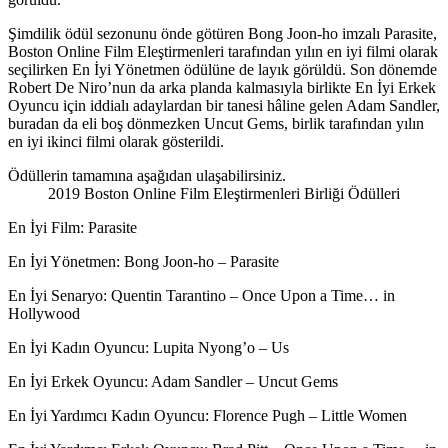
Şimdilik ödül sezonunu önde götüren Bong Joon-ho imzalı
Parasite
,
Boston Online Film Eleştirmenleri tarafından yılın en iyi filmi olarak
seçilirken En İyi Yönetmen ödülüne de layık görüldü. Son dönemde
Robert De Niro’nun da arka planda kalmasıyla birlikte En İyi Erkek
Oyuncu için iddialı adaylardan bir tanesi hâline gelen
Adam Sandler
,
buradan da eli boş dönmezken
Uncut Gems
, birlik tarafından yılın
en iyi ikinci filmi olarak gösterildi.
Ödüllerin tamamına aşağıdan ulaşabilirsiniz.
2019 Boston Online Film Eleştirmenleri Birliği Ödülleri
En İyi Film
: Parasite
En İyi Yönetmen
: Bong Joon-ho – Parasite
En İyi Senaryo
: Quentin Tarantino – Once Upon a Time… in
Hollywood
En İyi Kadın Oyuncu
: Lupita Nyong’o – Us
En İyi Erkek Oyuncu
: Adam Sandler – Uncut Gems
En İyi Yardımcı Kadın Oyuncu
: Florence Pugh – Little Women