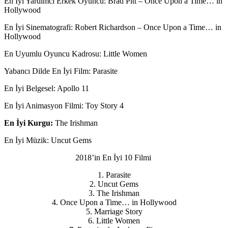
En İyi Yardımcı Erkek Oyuncu
: Brad Pitt – Once Upon a Time… in
Hollywood
En İyi Sinematografi
: Robert Richardson – Once Upon a Time… in
Hollywood
En Uyumlu Oyuncu Kadrosu
: Little Women
Yabancı Dilde En İyi Film
: Parasite
En İyi Belgesel
: Apollo 11
En İyi Animasyon Filmi
: Toy Story 4
En İyi Kurgu:
The Irishman
En İyi Müzik
: Uncut Gems
2018’in En İyi 10 Filmi
1. Parasite
2. Uncut Gems
3. The Irishman
4. Once Upon a Time… in Hollywood
5. Marriage Story
6. Little Women