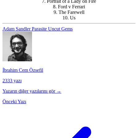
7. Portrait of a Lady on Fire
8. Ford v Ferrari
9. The Farewell
10. Us
Adam Sandler
Parasite
Uncut Gems
İbrahim Cem Özsefil
2333 yazı
Yazarın diğer yazılarını gör →
Önceki Yazı