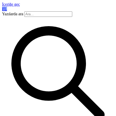
İçeriğe geç
FL
Yazılarda ara