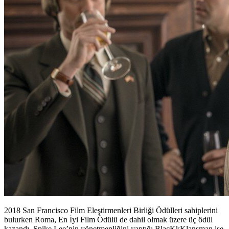
2018 San Francisco Film Eleştirmenleri Birliği Ödülleri sahiplerini
bulurken Roma, En İyi Film Ödülü de dahil olmak üzere üç ödül
kazandı. Spike Lee’nin yönetmenliğini yaptığı BlacKkKlansman ise