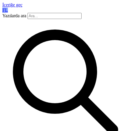
İçeriğe geç
FL
Yazılarda ara