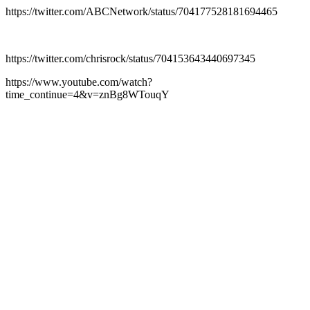
https://twitter.com/ABCNetwork/status/704177528181694465
https://twitter.com/chrisrock/status/704153643440697345
https://www.youtube.com/watch?
time_continue=4&v=znBg8WTouqY