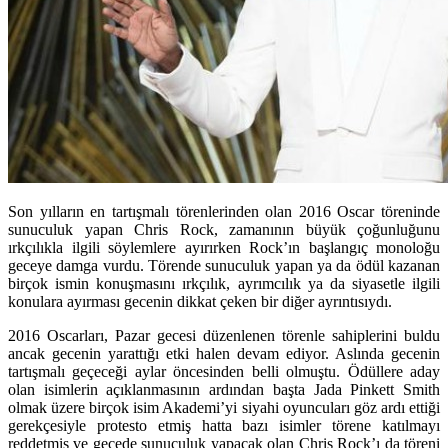
Son yılların en tartışmalı törenlerinden olan 2016 Oscar töreninde
sunuculuk yapan Chris Rock, zamanının büyük çoğunluğunu
ırkçılıkla ilgili söylemlere ayırırken Rock’ın başlangıç monoloğu
geceye damga vurdu. Törende sunuculuk yapan ya da ödül kazanan
birçok ismin konuşmasını ırkçılık, ayrımcılık ya da siyasetle ilgili
konulara ayırması gecenin dikkat çeken bir diğer ayrıntısıydı.
2016 Oscarları, Pazar gecesi düzenlenen törenle sahiplerini buldu
ancak gecenin yarattığı etki halen devam ediyor. Aslında gecenin
tartışmalı geçeceği aylar öncesinden belli olmuştu. Ödüllere aday
olan isimlerin açıklanmasının ardından başta Jada Pinkett Smith
olmak üzere birçok isim Akademi’yi siyahi oyuncuları göz ardı ettiği
gerekçesiyle protesto etmiş hatta bazı isimler törene katılmayı
reddetmiş ve gecede sunuculuk yapacak olan Chris Rock’ı da töreni