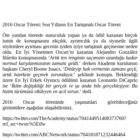
2016 Oscar Töreni: Son Yılların En Tartışmalı Oscar Töreni
Öte yandan törende sunuculuk yapan ya da ödül kazanan birçok
ismin de konuşmasını ırkçılık, ayrımcılık ya da siyasetle ilgili
söylemlere ayırması gecenin iyiden iyiye tartışmalı geçmesine neden
oldu. En İyi Yönetmen Oscarı’nı kazanan Alejandro González
Iñárritu konuşmasında ‘
Artık ten renginin saçımızın uzunluğu kadar
normal karşılanmasının zamanı geldi.
‘ derken Akademi kurulunun
başkanı Cheryl Boone Isaacs, ‘
Dinleyip hak vermenin zamanı geçti,
artık harekete geçmek zorundayız.
‘ şeklinde konuştu. Beklendiği
üzere En İyi Erkek Oyuncu ödülünü kazanan Leonardo DiCaprio
ise ‘
İklim değişikliği bir gerçek ve şu anda bile gerçekleşiyor. Bu
bizim türümüzü etkileyen en acil sorun.
‘ dedi.
2016 Oscar töreninde yaşananları görebileceğiniz
görüntülere aşağıdan ulaşabilirsiniz.
https://twitter.com/TheAcademy/status/704144951408373760?
ref_src=twsrc%5Etfw
https://twitter.com/ABCNetwork/status/704181871232446464