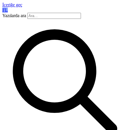
İçeriğe geç
FL
Yazılarda ara