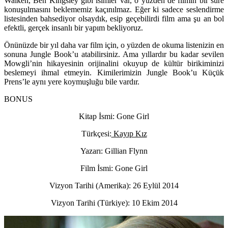
Walken, Ben Kingsley gibi isimler var, o yüzden de filmin bir süre
konuşulmasını beklememiz kaçınılmaz. Eğer ki sadece seslendirme
listesinden bahsediyor olsaydık, esip geçebilirdi film ama şu an bol
efektli, gerçek insanlı bir yapım bekliyoruz.
Önünüzde bir yıl daha var film için, o yüzden de okuma listenizin en
sonuna Jungle Book’u atabilirsiniz. Ama yıllardır bu kadar sevilen
Mowgli’nin hikayesinin orijinalini okuyup de kültür birikiminizi
beslemeyi ihmal etmeyin. Kimilerimizin Jungle Book’u Küçük
Prens’le aynı yere koymuşluğu bile vardır.
BONUS
Kitap İsmi: Gone Girl
Türkçesi:
Kayıp Kız
Yazarı: Gillian Flynn
Film İsmi: Gone Girl
Vizyon Tarihi (Amerika): 26 Eylül 2014
Vizyon Tarihi (Türkiye): 10 Ekim 2014