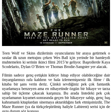
Teen Wolf ve Skins dizilerinin oyuncularını bir araya getirmek o
sıralar ilk uzun metrajını çeken Wes Ball için yerinde bir hamleydi
muhtemelen ki serinin ikinci filmi 2015’te geliyor. Başrollerde Kaya
Scodelario, Dylan O’Brien ve Thomas Brodie-Sangster yer alacak.
Filmin sadece genç-yetişkin kitleye hitap ediyor olabileceğine dair
önyargılarınızı rafa kaldırın ve hala izlememişseniz ilk filme / ilk
kitaba bir şans verin deriz. Çünkü sevdiğiniz pek çok fantastik
uyarlamaya benzeyen ama en nihayetinde özgün bir hikaye ve tarza
sahip bir üçleme çıkacak karşınıza. Bu arada listedeki pek çok
uyarlamanın kıyamet-sonrasında geçen bir hikayeye sahip, genç baş
kahramanlı kitaplardan sinemaya aktarıldığını fark etmişsinizdir, The
Maze Runner (ya da türkçeleştirilmiş haliyle Labirent) serisi için de
aynı durum söz konusu.