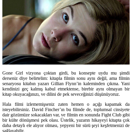
Gone Girl vizyona çoktan girdi, bu konsepte uydu mu şimdi
derseniz diye belirtelim: kitapla filmin sonu aynı değil, ama filmin
senaryosu kitabın yazarı Gillian Flynn’in kaleminden çıkma. Yani
kendinizi geç kalmış kabul etmektense, birebir aynı olmayan bir
kitap okuyacağınızı, ve dilini de pek seveceğinizi düşünüyoruz.
Hala filmi izlememişseniz zaten hemen o açığı kapamak da
isteyebilirsiniz. David Fincher’ın bu filmde de, toplumsal cinsiyete
dair gözümüze sokacakları var, ve filmin en sonunda Fight Club gibi
bir külte dönüşmesi pek olası. Üstelik, yazarın hikayeyi kitapta çok
daha detaylı ele alıyor olması, yepyeni bir sürü şeyi keşfetmenizi de
sağlayabilir.