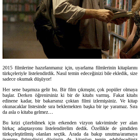
2015 filmlerine hazırlanmanız için, uyarlama filmlerinin kitaplarını
türkçeleriyle listelendirdik. Nasıl temin edeceğinizi bile ekledik, size
sadece okumak düşüyor!
Her sene başımıza gelir bu. Bir film çıkmıştır, çok popüler olmaya
başlar. Derken öğrenirsiniz ki bir de kitabı varmış. Fakat kitabı
edinene kadar, bir bakarsınız çoktan filmi izlemişsiniz. Ve kitap
okunacaklar listesinde sıra beklemekten başka bir işe yaramaz. Sıra
da asla o kitaba gelmez…
Bu krizi çözebilmek için erkenden vizyon takviminde yer alan
birkaç adaptasyonu listelendirelim dedik. Özellikle de şimdiden
türkçeleştirilmiş olanları seçtik. Arada da bakıp unutma/aramaya
üşenme ihtimalinizi düşünüp de, kitapları temin edebileceğiniz