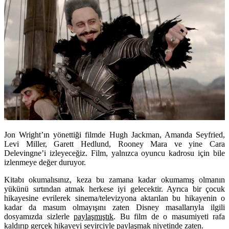
Jon Wright’ın yönettiği filmde Hugh Jackman, Amanda Seyfried,
Levi Miller, Garett Hedlund, Rooney Mara ve yine Cara
Delevingne’i izleyeceğiz. Film, yalnızca oyuncu kadrosu için bile
izlenmeye değer duruyor.
Kitabı okumalısınız, keza bu zamana kadar okumamış olmanın
yükünü sırtından atmak herkese iyi gelecektir. Ayrıca bir çocuk
hikayesine evrilerek sinema/televizyona aktarılan bu hikayenin o
kadar da masum olmayışını zaten Disney masallarıyla ilgili
dosyamızda sizlerle
paylaşmıştık
. Bu film de o masumiyeti rafa
kaldırıp gerçek hikayeyi seyirciyle paylaşmak niyetinde zaten.