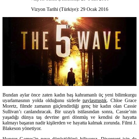
Vizyon Tarihi (Türkiye): 29 Ocak 2016
Bundan aylar önce zaten kadın baş kahramanlı üç yeni bilimkurgu
uyarlamasının yolda olduğunu sizlerle
paylaşmıştık
. Chloe Grace
Moretz, filmde zamanın güçlendirdiği genç bir kadın olan Cassie
Sullivan’ı canlandıracak. Bir uzaylı istilasından sonra, Cassie’nin
yaşadığı dünya taş devrine geri dönmüş ve kendisi de hayatta
kalmayı başaran nadir kişilerden ve hayatta kalmak zorunda. Filmi J.
Blakeson yönetiyor.
Hunger Games’in neye dönüştüğünü biliyoruz, Divergent için de