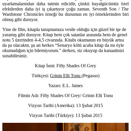
uyarlamalarından daha tatmin edicidir, çünkü hayalgücümüz özel
efektlerden daha iyi iş çıkartıyor çoğu zaman. Seventh Son / The
Wardstone Chronicles örneği bu durumun en iyi örneklerinden biri
olmuş gibi duruyor.
Yine de film, kitapla tanışmamıza vesile olduğu için güzel bir işe de
yaramış gibi duruyor. Kitap hem çok satanlar arasında hem de genel
notu 5 üzerinden 4-4,5 civarında. Kitabı okumanın en büyük artısı
da şu olacaktır, şu an herkes “Senaryo kötü acaba kitap da mı öyle
okumadığım için bilemiyorum.” derken, siz okuyup da kanaatinizi
sunabilirsiniz.
Kitap İsmi: Fifty Shades Of Grey
Türkçesi:
Grinin Elli Tonu
(Pegasus)
Yazarı: E.L. James
Filmin Adı: Fifty Shades Of Grey/ Grinin Elli Tonu
Vizyon Tarihi (Amerika): 13 Şubat 2015
Vizyon Tarihi (Türkiye): 13 Şubat 2015