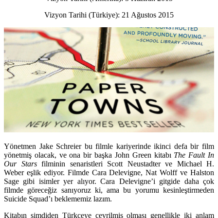
Vizyon Tarihi (Türkiye): 21 Ağustos 2015
Yönetmen Jake Schreier bu filmle kariyerinde ikinci defa bir film
yönetmiş olacak, ve ona bir başka John Green kitabı
The Fault In
Our Stars
filminin senaristleri Scott Neustadter ve Michael H.
Weber eşlik ediyor. Filmde Cara Delevigne, Nat Wolff ve Halston
Sage gibi isimler yer alıyor. Cara Delevigne’i gitgide daha çok
filmde göreceğiz sanıyoruz ki, ama bu yorumu kesinleştirmeden
Suicide Squad’ı beklememiz lazım.
Kitabın şimdiden Türkçeye çevrilmiş olması genellikle iki anlam