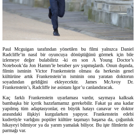
Paul Mcguigan tarafından yönetilen bu filmi yalnızca Daniel
Radcliffe’in nasıl bir oyuncuya dönüştüğünü görmek için bile
izlemeye değer bulabiliriz -ki en son A Young Doctor’s
Notebook’da Jon Hamm’le beraber şov yapmışlardı. Onun dışında,
filmin isminin Victor Frankenstein olması da herkesin genel
kültürüne artık Frankenstein’ın isminin onu yaratan doktorun
soyadından geldiğini ekleyecektir. James McAvoy Dr.
Frankenstein’ı, Radcliffe ise asistanı Igor’u canlandıracak.
Kaç farklı Frankenstein uyarlaması vardır, saymaya kalksak
bambaşka bir içerik hazırlamamız gerekebilir. Fakat şu ana kadar
yapılmış tüm adaptasyonlar, en büyük hatayı canavar ve doktor
arasındaki ilişkiyi kurgularken yapıyor. Frankenstein edebi
kudretiyle varlığını popüler kültüre taşımayı başarsa da, çoğunluk
hikayeyi bilmiyor ya da yarım yamalak biliyor. Bu işte filmlerin de
parmağı var.