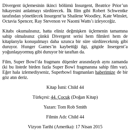
Divergent üçlemesinin ikinci bölümü Insurgent, Beatrice Prior’un
hikayesini anlatmayı sürdürecek. İlk film gibi Robert Schwentke
tarafından yönetilecek Insurgent’ta Shailene Woodley, Kate Winslet,
Octavia Spencer, Ray Stevenon ve Naomi Watts’ı izleyeceğiz.
Kitabı okumalısınız, hatta eliniz değmişken üçlemenin tamamına
sahip olmalısınız çünkü Divergent serisi hem filmleri hem de
kitaplarıyla konuşulmayı daha uzunca bir süre sürdürecekmiş gibi
duruyor. Hunger Games’in kaybettiği ilgi, gitgide Insergent’a
yoğunlaşıyormuş gibi duruyor bir taraftan da.
Film, Super Bowl’da fragmanı düşenler arasındaydı aynı zamanda
(ki bu listede birden fazla Super Bowl fragmanına sahip film var).
Eğer hala izlemediyseniz, Superbowl fragmanları
haberimize
de bir
göz atın deriz.
Kitap İsmi: Child 44
Türkçesi:
44. Çocuk
(Doğan Kitap)
Yazarı: Tom Rob Smith
Filmin Adı: Child 44
Vizyon Tarihi (Amerika): 17 Nisan 2015