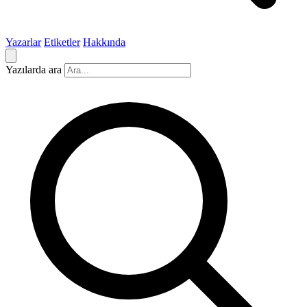
Yazarlar
Etiketler
Hakkında
Yazılarda ara