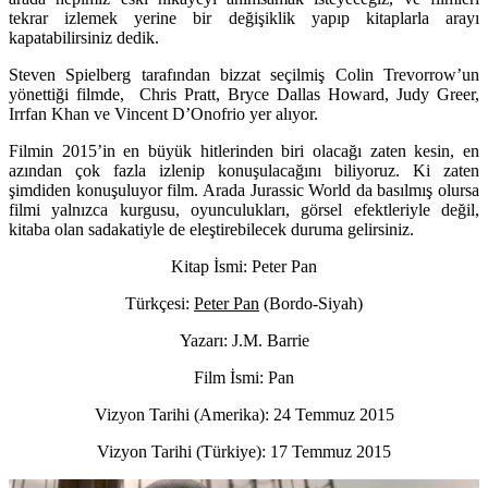
tekrar izlemek yerine bir değişiklik yapıp kitaplarla arayı
kapatabilirsiniz dedik.
Steven Spielberg tarafından bizzat seçilmiş Colin Trevorrow’un
yönettiği filmde, Chris Pratt, Bryce Dallas Howard, Judy Greer,
Irrfan Khan ve Vincent D’Onofrio yer alıyor.
Filmin 2015’in en büyük hitlerinden biri olacağı zaten kesin, en
azından çok fazla izlenip konuşulacağını biliyoruz. Ki zaten
şimdiden konuşuluyor film. Arada Jurassic World da basılmış olursa
filmi yalnızca kurgusu, oyunculukları, görsel efektleriyle değil,
kitaba olan sadakatiyle de eleştirebilecek duruma gelirsiniz.
Kitap İsmi: Peter Pan
Türkçesi:
Peter Pan
(Bordo-Siyah)
Yazarı: J.M. Barrie
Film İsmi: Pan
Vizyon Tarihi (Amerika): 24 Temmuz 2015
Vizyon Tarihi (Türkiye): 17 Temmuz 2015