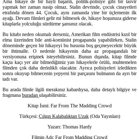
Ama hikaye de bir hayli başarılı, politik-polisiye gibi bir tasvir
yapmak her zaman nasip olmaz. Stalin devrinde, çocuk cinayetleri
etrafında dönen 44. Çocuk, aynı zamanda yine bir üçlemenin ilk
ayağı. Devam filmleri gelir mi bilmesek de, hikaye hoşunuza giderse
kitaplarla yolculuğu sürdürme şansınız olacak.
Bu kitabı neden okumalı derseniz, Amerikan film endüstrisi kızıl bir
elma üzerinden bile anti-komünist progapanda yapabilirken, Stalin
döneminde geçen bir hikayeyi bu hususta boş geçmeyecektir büyük
bir ihtimalle. O nedenle hikayenin daha az propagandalı bir
versiyonuna erişmek isteyebilirsiniz. Bunun dışında, kitap filmde
kaçta kaçı yer alır bilmediğimiz yan hikayelerle örülü, muhtemelen
filmden çok daha derinlikli olacaktır. Ayrıca polisiyeleri izledikten
sonra okuyup bilmecenin yepyeni bir parçasını bulmanın da ayrı bir
tadı var.
Bu arada filmle ilgili merakınız kabardıysa, daha detaylı bilgiye ve
fragmana
buradan
ulaşabilirsiniz.
Kitap İsmi: Far From The Madding Crowd
Türkçesi:
Çılgın Kalabalıktan Uzak
(Oda Yayınları)
Yazarı: Thomas Hardy
Filmin Adı: Far From Madding Crowd