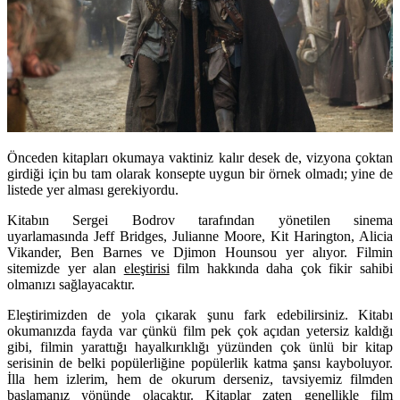
Önceden kitapları okumaya vaktiniz kalır desek de, vizyona çoktan
girdiği için bu tam olarak konsepte uygun bir örnek olmadı; yine de
listede yer alması gerekiyordu.
Kitabın Sergei Bodrov tarafından yönetilen sinema
uyarlamasında Jeff Bridges, Julianne Moore, Kit Harington, Alicia
Vikander, Ben Barnes ve Djimon Hounsou yer alıyor. Filmin
sitemizde yer alan
eleştirisi
film hakkında daha çok fikir sahibi
olmanızı sağlayacaktır.
Eleştirimizden de yola çıkarak şunu fark edebilirsiniz. Kitabı
okumanızda fayda var çünkü film pek çok açıdan yetersiz kaldığı
gibi, filmin yarattığı hayalkırıklığı yüzünden çok ünlü bir kitap
serisinin de belki popülerliğine popülerlik katma şansı kayboluyor.
İlla hem izlerim, hem de okurum derseniz, tavsiyemiz filmden
başlamanız yönünde olacaktır. Kitaplar zaten genellikle film