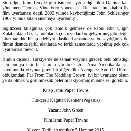
Sturridge, Juno Temple gibi isimlerin yer aldığı filmi Danimarkalı
yönetmen Thomas Vinterberg yönetecek. Bu arada bu kitabın ilk
film uyarlaması değil, 2003 yılında kaybettiğimiz John Schlesinger
1967 yılında kitabı sinemaya uyarlamıştı.
İngilizcesi kulağınıza çok tanıdık gelmese de kabul edin Çılgın
Kalabalıktan Uzak, tını olarak çok uzaklardan geliyormuş gibi değil,
biraz tanıdık. Kitap edebiyat klasikleri arasında ve bu saydığımız iki
filmin dışında farklı alanlarda ve farklı zamanlarda yapılmış pek çok
uyarlaması mevcut.
Bunun dışında, Türkiye’de ne zaman vizyona girecek belli olmadığı
için buraya dair bir tahmin yürütmek zor. Ama Amerika’da işçi
bayramında vizyona giren bir diğer film Avengers: Age Of Ultron
olduğundan, Far From The Madding Crown, iyi bir uyarlama olsun
ya da olmasın, görünmezlik pelerini takıyormuş muamelesi görebilir.
Kitap İsmi: Paper Towns
Türkçesi:
Kağıttan Kentler
(Pegasus)
Yazarı: John Green
Film İsmi: Paper Towns
Vizyon Tarihi (Amerika): 5 Haziran 2015