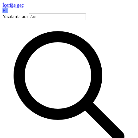
İçeriğe geç
FL
Yazılarda ara