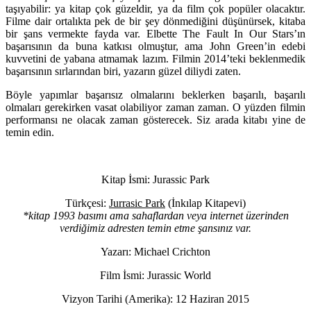
taşıyabilir: ya kitap çok güzeldir, ya da film çok popüler olacaktır.
Filme dair ortalıkta pek de bir şey dönmediğini düşünürsek, kitaba
bir şans vermekte fayda var. Elbette The Fault In Our Stars’ın
başarısının da buna katkısı olmuştur, ama John Green’in edebi
kuvvetini de yabana atmamak lazım. Filmin 2014’teki beklenmedik
başarısının sırlarından biri, yazarın güzel diliydi zaten.
Böyle yapımlar başarısız olmalarını beklerken başarılı, başarılı
olmaları gerekirken vasat olabiliyor zaman zaman. O yüzden filmin
performansı ne olacak zaman gösterecek. Siz arada kitabı yine de
temin edin.
Kitap İsmi: Jurassic Park
Türkçesi:
Jurrasic Park
(İnkılap Kitapevi)
*kitap 1993 basımı ama sahaflardan veya internet üzerinden
verdiğimiz adresten temin etme şansınız var.
Yazarı: Michael Crichton
Film İsmi: Jurassic World
Vizyon Tarihi (Amerika): 12 Haziran 2015