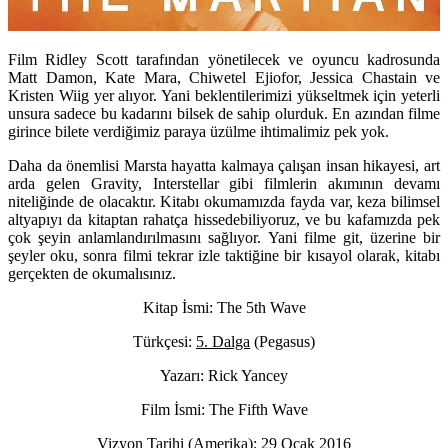
Film Ridley Scott tarafından yönetilecek ve oyuncu kadrosunda
Matt Damon, Kate Mara, Chiwetel Ejiofor, Jessica Chastain ve
Kristen Wiig yer alıyor. Yani beklentilerimizi yükseltmek için yeterli
unsura sadece bu kadarını bilsek de sahip olurduk. En azından filme
girince bilete verdiğimiz paraya üzülme ihtimalimiz pek yok.
Daha da önemlisi Marsta hayatta kalmaya çalışan insan hikayesi, art
arda gelen Gravity, Interstellar gibi filmlerin akımının devamı
niteliğinde de olacaktır. Kitabı okumamızda fayda var, keza bilimsel
altyapıyı da kitaptan rahatça hissedebiliyoruz, ve bu kafamızda pek
çok şeyin anlamlandırılmasını sağlıyor. Yani filme git, üzerine bir
şeyler oku, sonra filmi tekrar izle taktiğine bir kısayol olarak, kitabı
gerçekten de okumalısınız.
Kitap İsmi: The 5th Wave
Türkçesi:
5. Dalga
(Pegasus)
Yazarı: Rick Yancey
Film İsmi: The Fifth Wave
Vizyon Tarihi (Amerika): 29 Ocak 2016