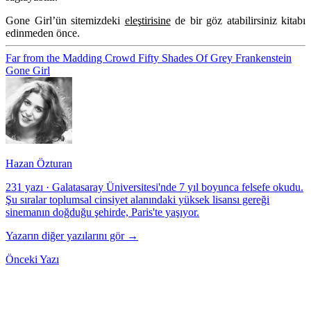
Gone Girl’ün sitemizdeki
eleştirisine
de bir göz atabilirsiniz kitabı
edinmeden önce.
Far from the Madding Crowd
Fifty Shades Of Grey
Frankenstein
Gone Girl
Hazan Özturan
231 yazı
·
Galatasaray Üniversitesi'nde 7 yıl boyunca felsefe okudu.
Şu sıralar toplumsal cinsiyet alanındaki yüksek lisansı gereği
sinemanın doğduğu şehirde, Paris'te yaşıyor.
Yazarın diğer yazılarını gör →
Önceki Yazı