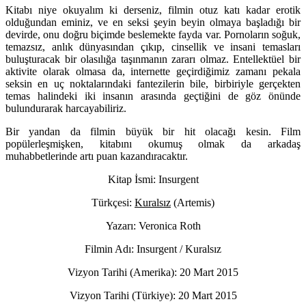
Kitabı niye okuyalım ki derseniz, filmin otuz katı kadar erotik
olduğundan eminiz, ve en seksi şeyin beyin olmaya başladığı bir
devirde, onu doğru biçimde beslemekte fayda var. Pornoların soğuk,
temazsız, anlık dünyasından çıkıp, cinsellik ve insani temasları
buluşturacak bir olasılığa taşınmanın zararı olmaz. Entellektüel bir
aktivite olarak olmasa da, internette geçirdiğimiz zamanı pekala
seksin en uç noktalarındaki fantezilerin bile, birbiriyle gerçekten
temas halindeki iki insanın arasında geçtiğini de göz önünde
bulundurarak harcayabiliriz.
Bir yandan da filmin büyük bir hit olacağı kesin. Film
popülerleşmişken, kitabını okumuş olmak da arkadaş
muhabbetlerinde artı puan kazandıracaktır.
Kitap İsmi: Insurgent
Türkçesi:
Kuralsız
(Artemis)
Yazarı: Veronica Roth
Filmin Adı: Insurgent / Kuralsız
Vizyon Tarihi (Amerika): 20 Mart 2015
Vizyon Tarihi (Türkiye): 20 Mart 2015