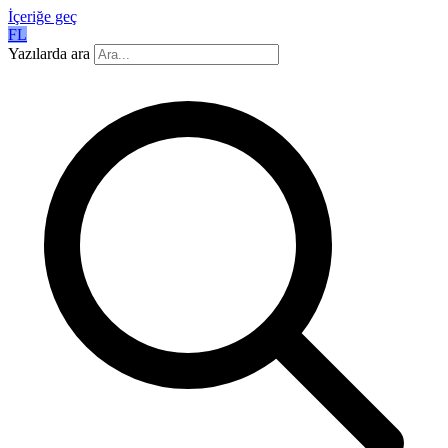
İçeriğe geç
FL
Yazılarda ara