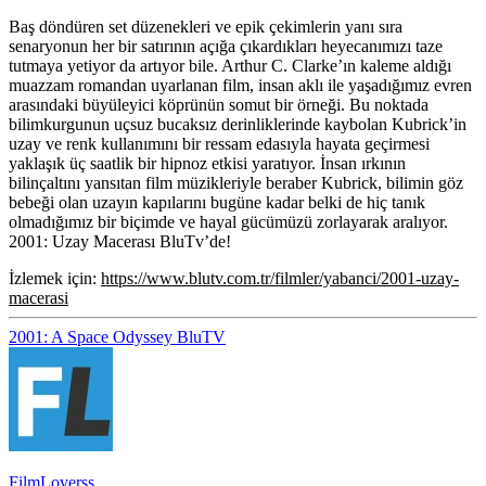
Baş döndüren set düzenekleri ve epik çekimlerin yanı sıra
senaryonun her bir satırının açığa çıkardıkları heyecanımızı taze
tutmaya yetiyor da artıyor bile. Arthur C. Clarke’ın kaleme aldığı
muazzam romandan uyarlanan film, insan aklı ile yaşadığımız evren
arasındaki büyüleyici köprünün somut bir örneği. Bu noktada
bilimkurgunun uçsuz bucaksız derinliklerinde kaybolan Kubrick’in
uzay ve renk kullanımını bir ressam edasıyla hayata geçirmesi
yaklaşık üç saatlik bir hipnoz etkisi yaratıyor. İnsan ırkının
bilinçaltını yansıtan film müzikleriyle beraber Kubrick, bilimin göz
bebeği olan uzayın kapılarını bugüne kadar belki de hiç tanık
olmadığımız bir biçimde ve hayal gücümüzü zorlayarak aralıyor.
2001: Uzay Macerası BluTv’de!
İzlemek için:
https://www.blutv.com.tr/filmler/yabanci/2001-uzay-
macerasi
2001: A Space Odyssey
BluTV
FilmLoverss