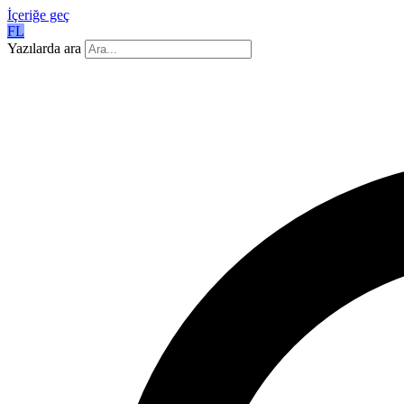
İçeriğe geç
FL
Yazılarda ara