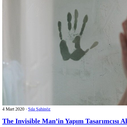
4 Mart 2020
·
Sıla Şahinöz
The Invisible Man’in Yapım Tasarımcısı A