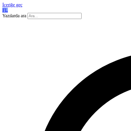
İçeriğe geç
FL
Yazılarda ara