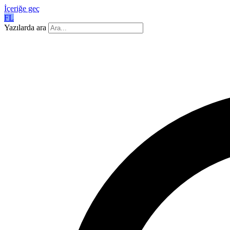
İçeriğe geç
FL
Yazılarda ara