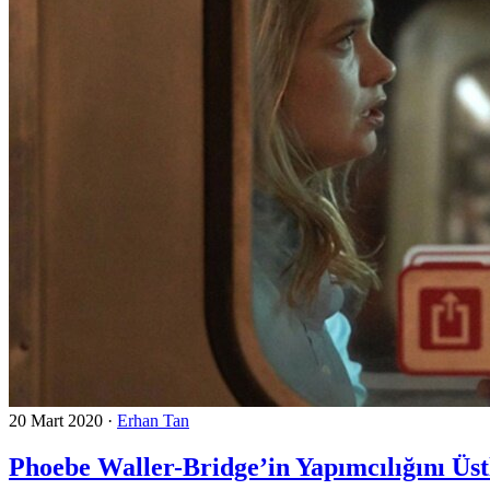
20 Mart 2020
·
Erhan Tan
Phoebe Waller-Bridge’in Yapımcılığını Üs