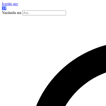
İçeriğe geç
FL
Yazılarda ara