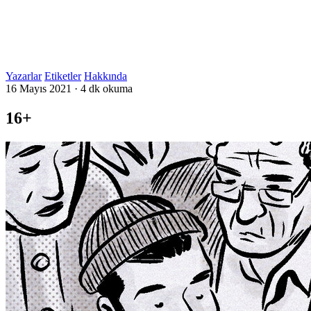
Yazarlar
Etiketler
Hakkında
16 Mayıs 2021
·
4 dk okuma
16+