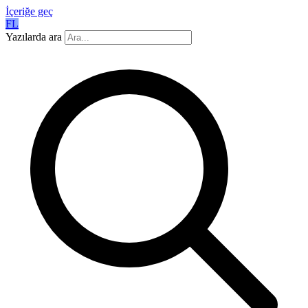
İçeriğe geç
FL
Yazılarda ara