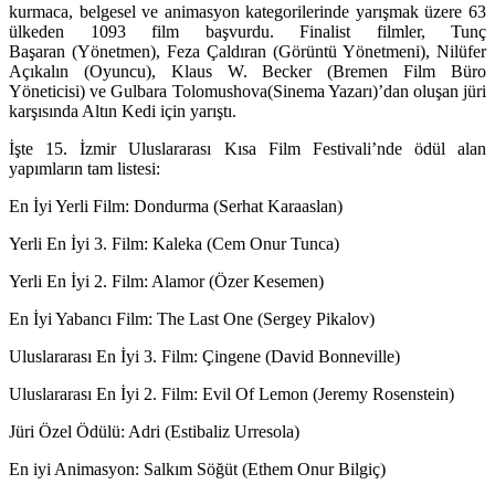
kurmaca, belgesel ve animasyon kategorilerinde yarışmak üzere 63
ülkeden 1093 film başvurdu. Finalist filmler,
Tunç
Başaran
(Yönetmen),
Feza Çaldıran
(Görüntü Yönetmeni),
Nilüfer
Açıkalın
(Oyuncu),
Klaus W. Becker
(Bremen Film Büro
Yöneticisi) ve
Gulbara Tolomushova
(Sinema Yazarı)’dan oluşan jüri
karşısında Altın Kedi için yarıştı.
İşte 15. İzmir Uluslararası Kısa Film Festivali’nde ödül alan
yapımların tam listesi:
En İyi Yerli Film
: Dondurma (Serhat Karaaslan)
Yerli En İyi 3. Film
: Kaleka (Cem Onur Tunca)
Yerli En İyi 2. Film
: Alamor (Özer Kesemen)
En İyi Yabancı Film:
The Last One (Sergey Pikalov)
Uluslararası En İyi 3. Film:
Çingene (David Bonneville)
Uluslararası En İyi 2. Film:
Evil Of Lemon (Jeremy Rosenstein)
Jüri Özel Ödülü:
Adri (Estibaliz Urresola)
En iyi Animasyon
: Salkım Söğüt (Ethem Onur Bilgiç)