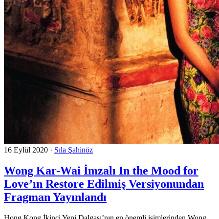
16 Eylül 2020
·
Sıla Şahinöz
Wong Kar-Wai İmzalı In the Mood for
Love’ın Restore Edilmiş Versiyonundan
Fragman Yayınlandı
Hong Kong İkinci Yeni Dalgası’nın en önemli isimlerinden Wong