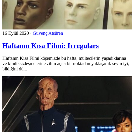
16 Eylül 2020
·
Güvenç Atsüren
Haftanın Kısa Filmi: Irregulars
Haftanın Kısa Filmi köşemizde bu hafta, mültecilerin yaşadıklarına
ve kimliksizleşmelerine zihin açıcı bir noktadan yaklaşarak seyirciyi,
bildiğini dü...