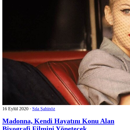
16 Eylül 2020
·
Sıla Şahinöz
Madonna, Kendi Hayatını Konu Alan
Biyografi Filmini Yönetecek