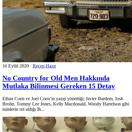
16 Eylül 2020
·
Recep Hazır
No Country for Old Men Hakkında
Mutlaka Bilinmesi Gereken 15 Detay
Ethan Coen ve Joel Coen‘in yazıp yönettiği; Javier Bardem, Josh
Brolin, Tommy Lee Jones, Kelly Macdonald, Woody Harrelson gibi
isimlerin rol aldığı İh...