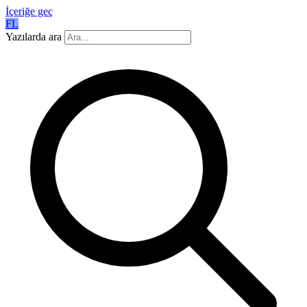
İçeriğe geç
FL
Yazılarda ara