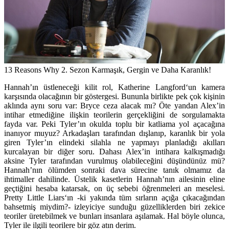
13 Reasons Why 2. Sezon Karmaşık, Gergin ve Daha Karanlık!
Hannah’ın üstleneceği kilit rol,
Katherine Langford
‘un kamera
karşısında olacağının bir göstergesi. Bununla birlikte pek çok kişinin
aklında aynı soru var: Bryce ceza alacak mı? Öte yandan Alex’in
intihar etmediğine ilişkin teorilerin gerçekliğini de sorgulamakta
fayda var. Peki Tyler’ın okulda toplu bir katliama yol açacağına
inanıyor muyuz? Arkadaşları tarafından dışlanıp, karanlık bir yola
giren Tyler’ın elindeki silahla ne yapmayı planladığı akılları
kurcalayan bir diğer soru. Dahası Alex’in intihara kalkışmadığı
aksine Tyler tarafından vurulmuş olabileceğini düşündünüz mü?
Hannah’nın ölümden sonraki dava sürecine tanık olmamız da
ihtimaller dahilinde. Üstelik kasetlerin Hannah’nın ailesinin eline
geçtiğini hesaba katarsak, on üç sebebi öğrenmeleri an meselesi.
Pretty Little Liars
‘ın -ki yakında tüm sırların açığa çıkacağından
bahsetmiş miydim?- izleyiciye sunduğu güzelliklerden biri zekice
teoriler üretebilmek ve bunları insanlara aşılamak. Hal böyle olunca,
Tyler ile ilgili teorilere bir göz atın derim.