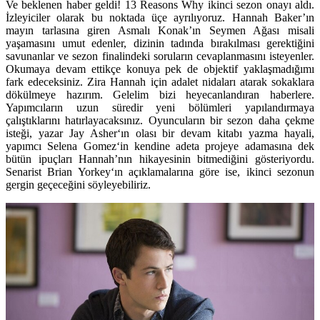
Ve beklenen haber geldi!
13 Reasons Why
ikinci sezon onayı aldı.
İzleyiciler olarak bu noktada üçe ayrılıyoruz. Hannah Baker’ın
mayın tarlasına giren Asmalı Konak’ın Seymen Ağası misali
yaşamasını umut edenler, dizinin tadında bırakılması gerektiğini
savunanlar ve sezon finalindeki soruların cevaplanmasını isteyenler.
Okumaya devam ettikçe konuya pek de objektif yaklaşmadığımı
fark edeceksiniz. Zira Hannah için adalet nidaları atarak sokaklara
dökülmeye hazırım. Gelelim bizi heyecanlandıran haberlere.
Yapımcıların uzun süredir yeni bölümleri yapılandırmaya
çalıştıklarını hatırlayacaksınız. Oyuncuların bir sezon daha çekme
isteği, yazar
Jay Asher
‘ın olası bir devam kitabı yazma hayali,
yapımcı
Selena Gomez
‘in kendine adeta projeye adamasına dek
bütün ipuçları Hannah’nın hikayesinin bitmediğini gösteriyordu.
Senarist
Brian Yorkey
‘ın açıklamalarına göre ise, ikinci sezonun
gergin geçeceğini söyleyebiliriz.