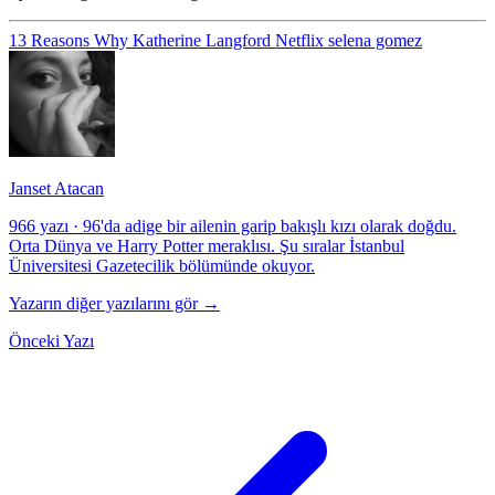
13 Reasons Why
Katherine Langford
Netflix
selena gomez
Janset Atacan
966 yazı
·
96'da adige bir ailenin garip bakışlı kızı olarak doğdu.
Orta Dünya ve Harry Potter meraklısı. Şu sıralar İstanbul
Üniversitesi Gazetecilik bölümünde okuyor.
Yazarın diğer yazılarını gör →
Önceki Yazı