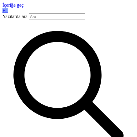
İçeriğe geç
FL
Yazılarda ara