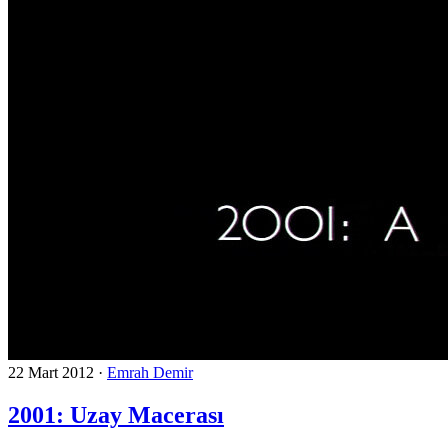
22 Mart 2012
·
Emrah Demir
2001: Uzay Macerası