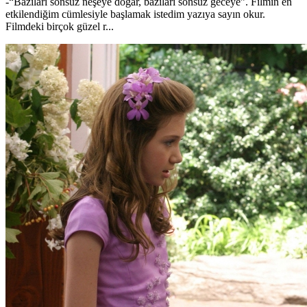
-“Bazıları sonsuz neşeye doğar, bazıları sonsuz geceye”. Filmin en
etkilendiğim cümlesiyle başlamak istedim yazıya sayın okur.
Filmdeki birçok güzel r...