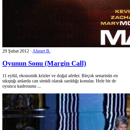
29 Şubat 2012
·
Ahmet B.
Oyunun Sonu (Margin Call)
11 eylül, ekonomik krizler ve doğal afetler. Birçok senaristin en
sıkıştığı anlarda can simidi olarak sarıldığı konular. Hele bir de
oyuncu kadrosunu ...