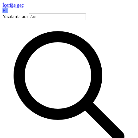
İçeriğe geç
FL
Yazılarda ara