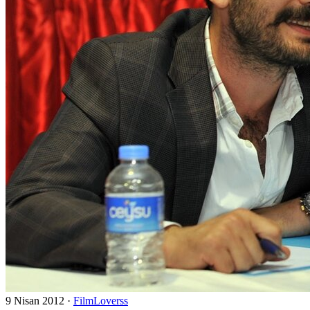
9 Nisan 2012
·
FilmLoverss