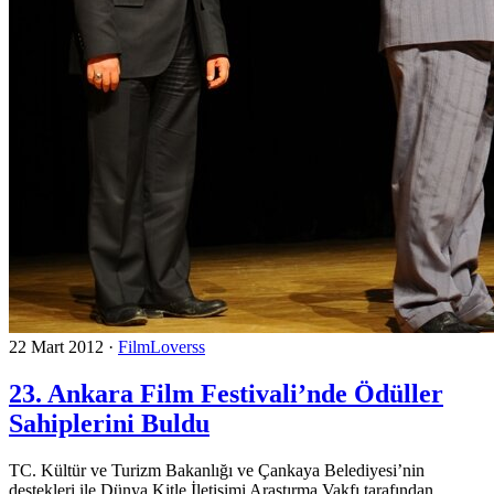
22 Mart 2012
·
FilmLoverss
23. Ankara Film Festivali’nde Ödüller
Sahiplerini Buldu
TC. Kültür ve Turizm Bakanlığı ve Çankaya Belediyesi’nin
destekleri ile Dünya Kitle İletişimi Araştırma Vakfı tarafından