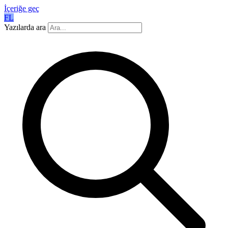
İçeriğe geç
FL
Yazılarda ara