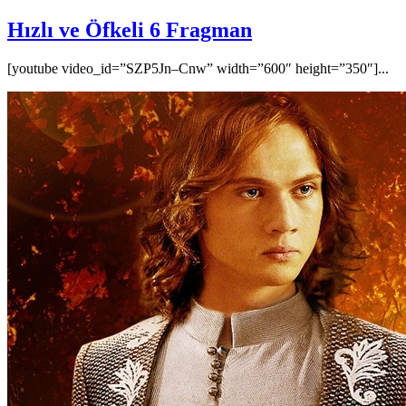
Hızlı ve Öfkeli 6 Fragman
[youtube video_id=”SZP5Jn–Cnw” width=”600″ height=”350″]...