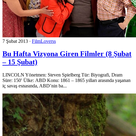
7 Şubat 2013
·
FilmLoverss
Bu Hafta Vizyona Giren Filmler (8 Şubat
– 15 Şubat)
LINCOLN Yönetmen: Steven Spielberg Tür: Biyografi, Dram
Süre: 150′ Ülke: ABD Konu: 1861 – 1865 yılları arasında yaşanan
iç savaş esnasında, ABD’nin ba...