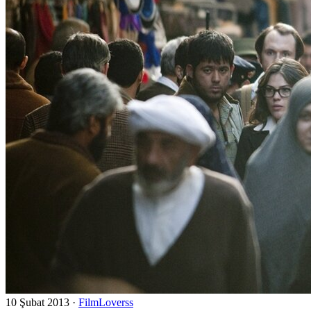
10 Şubat 2013
·
FilmLoverss