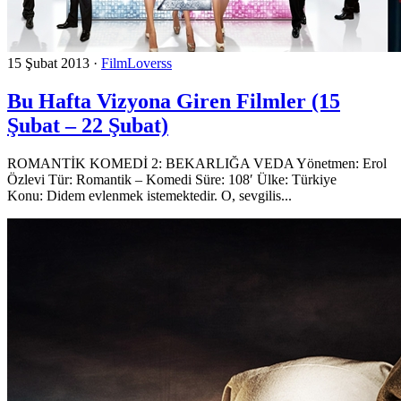
15 Şubat 2013
·
FilmLoverss
Bu Hafta Vizyona Giren Filmler (15
Şubat – 22 Şubat)
ROMANTİK KOMEDİ 2: BEKARLIĞA VEDA Yönetmen: Erol
Özlevi Tür: Romantik – Komedi Süre: 108′ Ülke: Türkiye
Konu: Didem evlenmek istemektedir. O, sevgilis...