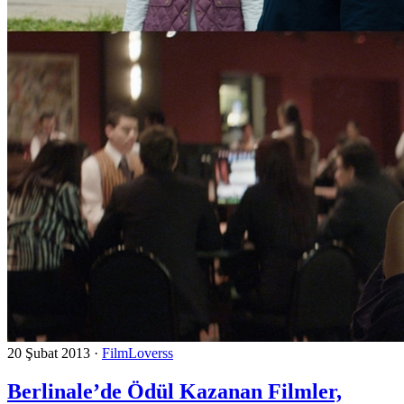
20 Şubat 2013
·
FilmLoverss
Berlinale’de Ödül Kazanan Filmler,