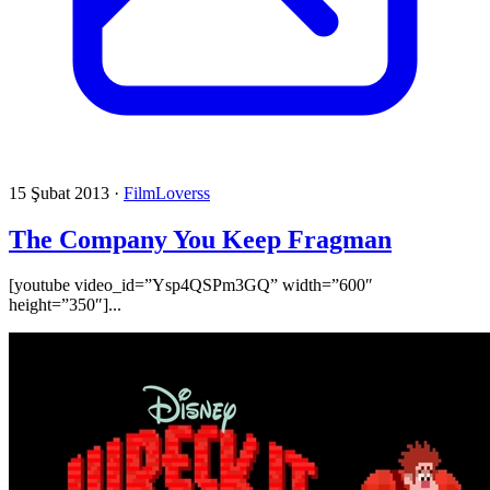
15 Şubat 2013
·
FilmLoverss
The Company You Keep Fragman
[youtube video_id=”Ysp4QSPm3GQ” width=”600″
height=”350″]...