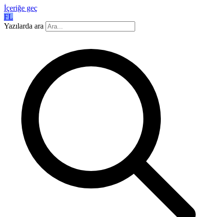
İçeriğe geç
FL
Yazılarda ara