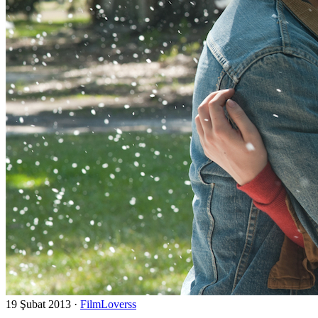
19 Şubat 2013
·
FilmLoverss