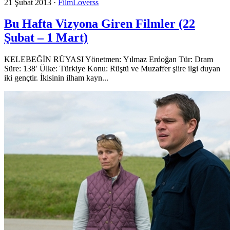
21 Şubat 2013
·
FilmLoverss
Bu Hafta Vizyona Giren Filmler (22
Şubat – 1 Mart)
KELEBEĞİN RÜYASI Yönetmen: Yılmaz Erdoğan Tür: Dram
Süre: 138′ Ülke: Türkiye Konu: Rüştü ve Muzaffer şiire ilgi duyan
iki gençtir. İkisinin ilham kayn...