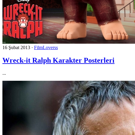
16 Şubat 2013
·
FilmLoverss
Wreck-it Ralph Karakter Posterleri
...