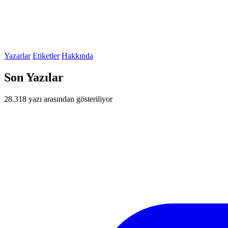
Yazarlar
Etiketler
Hakkında
Son Yazılar
28.318 yazı arasından gösteriliyor