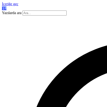
İçeriğe geç
FL
Yazılarda ara