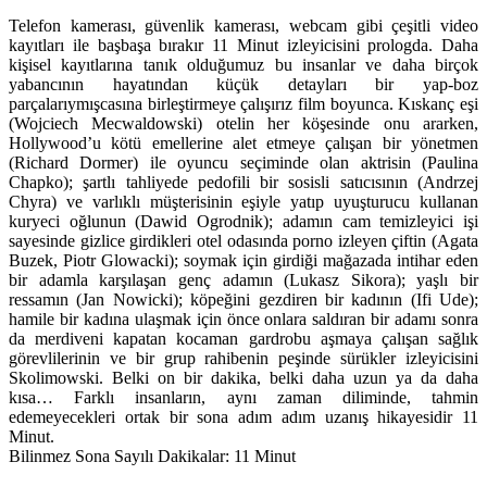
Telefon kamerası, güvenlik kamerası, webcam gibi çeşitli video
kayıtları ile başbaşa bırakır 11 Minut izleyicisini prologda. Daha
kişisel kayıtlarına tanık olduğumuz bu insanlar ve daha birçok
yabancının hayatından küçük detayları bir yap-boz
parçalarıymışcasına birleştirmeye çalışırız film boyunca. Kıskanç eşi
(Wojciech Mecwaldowski) otelin her köşesinde onu ararken,
Hollywood’u kötü emellerine alet etmeye çalışan bir yönetmen
(Richard Dormer) ile oyuncu seçiminde olan aktrisin (Paulina
Chapko); şartlı tahliyede pedofili bir sosisli satıcısının (Andrzej
Chyra) ve varlıklı müşterisinin eşiyle yatıp uyuşturucu kullanan
kuryeci oğlunun (Dawid Ogrodnik); adamın cam temizleyici işi
sayesinde gizlice girdikleri otel odasında porno izleyen çiftin (Agata
Buzek, Piotr Glowacki); soymak için girdiği mağazada intihar eden
bir adamla karşılaşan genç adamın (Lukasz Sikora); yaşlı bir
ressamın (Jan Nowicki); köpeğini gezdiren bir kadının (Ifi Ude);
hamile bir kadına ulaşmak için önce onlara saldıran bir adamı sonra
da merdiveni kapatan kocaman gardrobu aşmaya çalışan sağlık
görevlilerinin ve bir grup rahibenin peşinde sürükler izleyicisini
Skolimowski. Belki on bir dakika, belki daha uzun ya da daha
kısa… Farklı insanların, aynı zaman diliminde, tahmin
edemeyecekleri ortak bir sona adım adım uzanış hikayesidir 11
Minut.
Bilinmez Sona Sayılı Dakikalar: 11 Minut