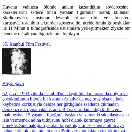
Hayatın yalnızca ölümle anlam kazandığını söylercesine,
karakterlerini sadece finali yaratan figüranlar olarak kullanan
Skolimowski, tansiyonu devamlı arttıran ritmi ve atmosferi
kuruşuyla ustalığını tekrardan gösterse de, geride bıraktığı boşluklar
ile 11 Minut’u filmografisinde üst sıralara yerleştirmekten ziyade bir
deneme olarak yarattığı izlenimi bırakıyor.
35. İstanbul Film Festivali
Büşra Şavlı
62 yazı
·
1993 yılında İstanbul'un sıkışık binaları arasında doğdu ve
çocukluğunun büyük bir kısmını Antalya'da geçirmiş olsa da hala
kaybetme korkusuyla denize her girdiğinde saatlerce çıkmadan
denizkızcılık oynamakta ısrarcı. Bit pazarından aldığı küflü zenit
makinesiyle 15 yaşında fotoğrafa başladı ve zamanla sıkıcılaşmasına
izin vermemek adına tutkusunu hobi olarak korumaya gayret
etmekte. Sinematografiye olan büyük ilgisini ise sinema okumaya
bahane olarak kullandı ama sektörde yer kapmaktan çok okumaya