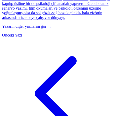
kapılıp üstüne bir de psikoloji çift anadalı yapıverdi. Genel olarak
senaryo yazımı, film okumaları ve psikoloji öğrenimi üzerine
yoğunlaşmış olsa da sol gözü -sağ bozuk çünkü- hala vizörün
arkasından izlemeye çalışıyor dünyayı.
Yazarın diğer yazılarını gör →
Önceki Yazı