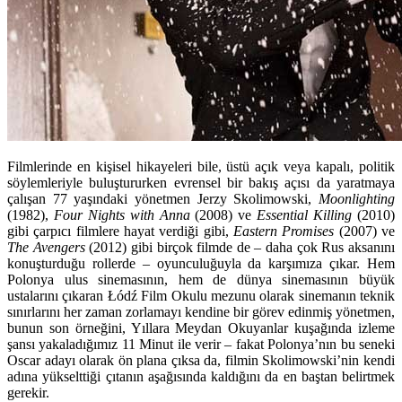
Filmlerinde en kişisel hikayeleri bile, üstü açık veya kapalı, politik
söylemleriyle buluştururken evrensel bir bakış açısı da yaratmaya
çalışan 77 yaşındaki yönetmen Jerzy Skolimowski,
Moonlighting
(1982),
Four Nights with Anna
(2008) ve
Essential Killing
(2010)
gibi çarpıcı filmlere hayat verdiği gibi,
Eastern Promises
(2007) ve
The Avengers
(2012) gibi birçok filmde de – daha çok Rus aksanını
konuşturduğu rollerde – oyunculuğuyla da karşımıza çıkar. Hem
Polonya ulus sinemasının, hem de dünya sinemasının büyük
ustalarını çıkaran Łódź Film Okulu mezunu olarak sinemanın teknik
sınırlarını her zaman zorlamayı kendine bir görev edinmiş yönetmen,
bunun son örneğini, Yıllara Meydan Okuyanlar kuşağında izleme
şansı yakaladığımız 11 Minut ile verir – fakat Polonya’nın bu seneki
Oscar adayı olarak ön plana çıksa da, filmin Skolimowski’nin kendi
adına yükselttiği çıtanın aşağısında kaldığını da en baştan belirtmek
gerekir.