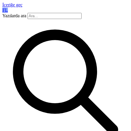
İçeriğe geç
FL
Yazılarda ara