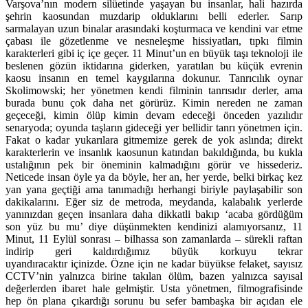
Varşova’nın modern silüetinde yaşayan bu insanlar, hali hazırda
şehrin kaosundan muzdarip olduklarını belli ederler. Sarıp
sarmalayan uzun binalar arasındaki koşturmaca ve kendini var etme
çabası ile gözetlenme ve nesneleşme hissiyatları, tıpkı filmin
karakterleri gibi iç içe geçer. 11 Minut’un en büyük taşı teknoloji ile
beslenen gözün iktidarına giderken, yaratılan bu küçük evrenin
kaosu insanın en temel kaygılarına dokunur. Tanrıcılık oynar
Skolimowski; her yönetmen kendi filminin tanrısıdır derler, ama
burada bunu çok daha net görürüz. Kimin nereden ne zaman
geçeceği, kimin ölüp kimin devam edeceği önceden yazılıdır
senaryoda; oyunda taşların gideceği yer bellidir tanrı yönetmen için.
Fakat o kadar yukarılara gitmemize gerek de yok aslında; direkt
karakterlerin ve insanlık kaosunun katından bakıldığında, bu kukla
ustalığının pek bir öneminin kalmadığını görür ve hissederiz.
Neticede insan öyle ya da böyle, her an, her yerde, belki birkaç kez
yan yana geçtiği ama tanımadığı herhangi biriyle paylaşabilir son
dakikalarını. Eğer siz de metroda, meydanda, kalabalık yerlerde
yanınızdan geçen insanlara daha dikkatli bakıp ‘acaba gördüğüm
son yüz bu mu’ diye düşünmekten kendinizi alamıyorsanız, 11
Minut, 11 Eylül sonrası – bilhassa son zamanlarda – sürekli raftan
indirip geri kaldırdığımız büyük korkuyu tekrar
uyandıracaktır içinizde. Özne için ne kadar büyükse felaket, sayısız
CCTV’nin yalnızca birine takılan ölüm, bazen yalnızca sayısal
değerlerden ibaret hale gelmiştir. Usta yönetmen, filmografisinde
hep ön plana çıkardığı sorunu bu sefer bambaşka bir açıdan ele