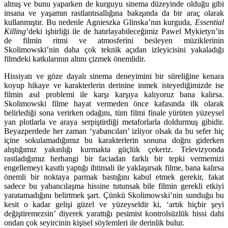
almış ve bunu yaparken de kurguyu sinema düzeyinde olduğu gibi
insana ve yaşamın rastlantısallığına bakışında da bir araç olarak
kullanmıştır. Bu nedenle Agnieszka Glinska’nın kurguda,
Essential
Killing
’deki işbirliği ile de hatırlayabileceğimiz Pawel Mykietyn’in
de filmin ritmi ve atmosferini besleyen müziklerinin
Skolimowski’nin daha çok teknik açıdan izleyicisini yakaladığı
filmdeki katkılarının altını çizmek önemlidir.
Hissiyatı ve göze dayalı sinema deneyimini bir süreliğine kenara
koyup hikaye ve karakterlerin derinine inmek isteyediğimizde ise
filmin asıl problemi ile karşı karşıya kalıyoruz bana kalırsa.
Skolimowski filme hayat vermeden önce kafasında ilk olarak
belirlediği sona verirken odağını, tüm filmi finale yürüten yüzeysel
yan plotlarla ve araya serpiştirdiği metaforlarla doldurmuş gibidir.
Beyazperdede her zaman ‘yabancıları’ izliyor olsak da bu sefer hiç
içine sokulamadığımız bu karakterlerin sonuna doğru giderken
alıştığımız yakınlığı kurmakta güçlük çekeriz. Televizyonda
rastladığımız herhangi bir faciadan farklı bir tepki vermemizi
engellemeyi kasıtlı yaptığı ihtimali ile yaklaşırsak filme, bana kalırsa
önemli bir noktaya parmak bastığını kabul etmek gerekir, fakat
sadece bu yabancılaşma hissine tutunsak bile filmin gerekli etkiyi
yaratamadığını belirtmek şart. Çünkü Skolimowski’nin sunduğu bu
kesit o kadar gelişi güzel ve yüzeyseldir ki, ‘artık hiçbir şeyi
değiştiremezsin’ diyerek yarattığı pesimist kontrolsüzlük hissi dahi
ondan çok seyircinin kişisel söylemleri ile derinlik bulur.