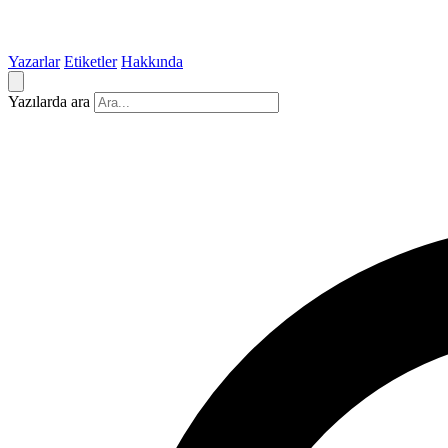
Yazarlar
Etiketler
Hakkında
Yazılarda ara