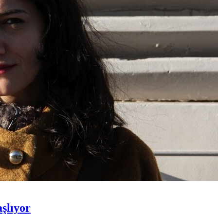
şlıyor