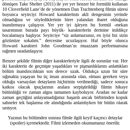
dönüşen Take Shelter (2011) ile yer yer benzer bir formülü kullanan
10 Cloverfield Lane’de de yönetmen Dan Trachtenberg filmin süresi
boyunca seyirciyi Howard karakterinin akli dengesinin yerinde
olmadığına ve söylediklerinin birer yalandan ibaret olduğuna
inandırmaya çalışıyor. Yer yer iyi işleyen bu formül -mekan
tasarımının burada payı büyük- karakterlerin derinine inildikçe
bocalamaya başlıyor. Seyirciye “siz anlamazsınız, en iyisi biz sizin
gözünüze sokalım.” dercesine ucuzlaşıyor. Hal böyle olunca
Howard karakteri John Goodman’ın muazzam performansına
rağmen sıradanlaşıyor.
Benzer şekilde filmin diğer karakterleriyle ilgili de sorunlar var. Her
iki karakterin de geçmişte yaşadıkları ve pişmanlıklarını anlattıkları
bölüm inandırıcılıktan son derece uzak. Oldukça uzun bir süre
sığınakta yaşayan bu üç insan arasında olan, olması gereken veya
olduğu varsayılan detayların hiçbirinin verilmediği, sadece sonuca
katkısı olacak ipuçlarının aralara serpiştirildiği filmin hikaye
bütünlüğü ve zaman algısı tamamen kayboluyor. Aradan ne kadar
zaman geçtiğini anlayamadığımız başarılı ancak birbirinden kopuk
sahneler tek başlarına ele alındığında anlamlıyken bir bütün olarak
sırıtıyor.
Yazının bu bölümden sonrası filmle ilgili keyif kaçırıcı detaylar
(spoiler) içermektedir. Filmi izlemeden okumamanız önerilir.