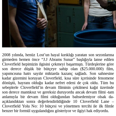
2008 yılında, henüz Lost’un hayal kırıklığı yaratan son sezonlarına
girmeden hemen önce “J.J Abrams Sunar” başlığıyla lanse edilen
Cloverfield hepimizin ilgisini çekmeyi başarmıştı. Türdeşlerine göre
son derece düşük bir bütçeye sahip olan ($25.000.000) film,
yapımcısına hatrı sayılır miktarda kazanç sağladı. Son sahnesine
kadar gizemini koruyan Cloverfield, kısa süre içerisinde fenomene
dönüştü, hayranı olduğu kadar nefret edeni de çok oldu. Tüm bu
sebeplerle Cloverfield’in devam filminin çekilmesi kağıt üzerinde
son derece mantıksız ve gereksiz duruyordu ancak devam filmi -tam
anlamıyla bir devam filmi olduğundan bahsedemiyor olsak da-
açıklandıktan sonra değerlendirildiğinde 10 Cloverfield Lane –
Cloverfield Yolu No: 10 bütçesi ve yönetmen tercihi ile ilk filmle
benzer bir formül uygulandığını gösteriyor ve ilgiyi hak ediyordu.