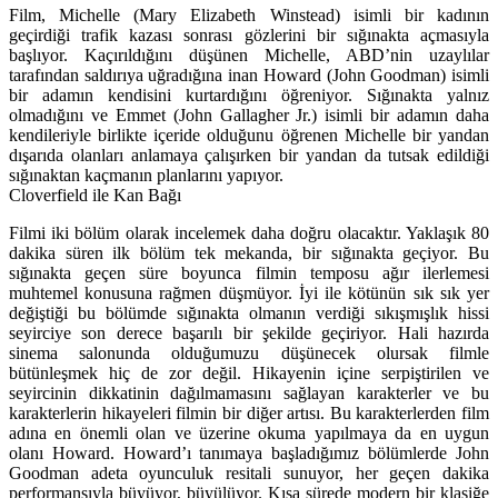
Film, Michelle (Mary Elizabeth Winstead) isimli bir kadının
geçirdiği trafik kazası sonrası gözlerini bir sığınakta açmasıyla
başlıyor. Kaçırıldığını düşünen Michelle, ABD’nin uzaylılar
tarafından saldırıya uğradığına inan Howard (John Goodman) isimli
bir adamın kendisini kurtardığını öğreniyor. Sığınakta yalnız
olmadığını ve Emmet (John Gallagher Jr.) isimli bir adamın daha
kendileriyle birlikte içeride olduğunu öğrenen Michelle bir yandan
dışarıda olanları anlamaya çalışırken bir yandan da tutsak edildiği
sığınaktan kaçmanın planlarını yapıyor.
Cloverfield ile Kan Bağı
Filmi iki bölüm olarak incelemek daha doğru olacaktır. Yaklaşık 80
dakika süren ilk bölüm tek mekanda, bir sığınakta geçiyor. Bu
sığınakta geçen süre boyunca filmin temposu ağır ilerlemesi
muhtemel konusuna rağmen düşmüyor. İyi ile kötünün sık sık yer
değiştiği bu bölümde sığınakta olmanın verdiği sıkışmışlık hissi
seyirciye son derece başarılı bir şekilde geçiriyor. Hali hazırda
sinema salonunda olduğumuzu düşünecek olursak filmle
bütünleşmek hiç de zor değil. Hikayenin içine serpiştirilen ve
seyircinin dikkatinin dağılmamasını sağlayan karakterler ve bu
karakterlerin hikayeleri filmin bir diğer artısı. Bu karakterlerden film
adına en önemli olan ve üzerine okuma yapılmaya da en uygun
olanı Howard. Howard’ı tanımaya başladığımız bölümlerde John
Goodman adeta oyunculuk resitali sunuyor, her geçen dakika
performansıyla büyüyor, büyülüyor. Kısa sürede modern bir klasiğe