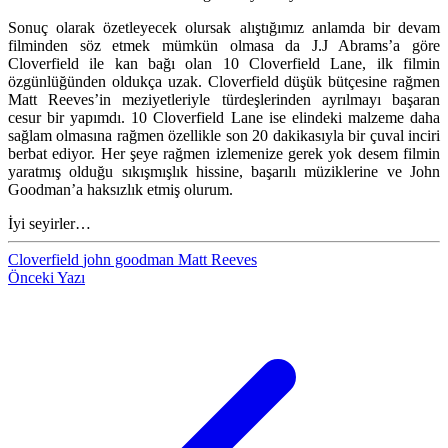
Sonuç olarak özetleyecek olursak alıştığımız anlamda bir devam
filminden söz etmek mümkün olmasa da J.J Abrams’a göre
Cloverfield ile kan bağı olan 10 Cloverfield Lane, ilk filmin
özgünlüğünden oldukça uzak. Cloverfield düşük bütçesine rağmen
Matt Reeves’in meziyetleriyle türdeşlerinden ayrılmayı başaran
cesur bir yapımdı. 10 Cloverfield Lane ise elindeki malzeme daha
sağlam olmasına rağmen özellikle son 20 dakikasıyla bir çuval inciri
berbat ediyor. Her şeye rağmen izlemenize gerek yok desem filmin
yaratmış olduğu sıkışmışlık hissine, başarılı müziklerine ve John
Goodman’a haksızlık etmiş olurum.
İyi seyirler…
Cloverfield
john goodman
Matt Reeves
Önceki Yazı