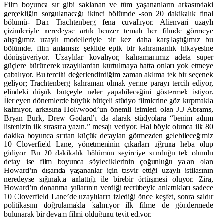
Film boyunca sır gibi saklanan ve tüm yaşananların arkasındaki
gerçekliğin sorgulanacağı ikinci bölümde -son 20 dakikalık final
bölümü- Dan Trachtenberg fena çuvallıyor. Alienvari uzaylı
çizimleriyle neredeyse artık benzer temalı her filmde görmeye
alıştığımız uzaylı modelleriyle bir kez daha karşılaştığımız bu
bölümde, film anlamsız şekilde epik bir kahramanlık hikayesine
dönüşüveriyor. Uzaylılar kovalıyor, kahramanımız adeta süper
güçlere bürünerek uzaylılardan kurtulmaya hatta onları yok etmeye
çabalıyor. Bu tercihi değerlendirdiğim zaman aklıma tek bir seçenek
geliyor; Trachtenberg kahraman olmak yerine parayı tercih ediyor,
elindeki düşük bütçeyle neler yapabileceğini göstermek istiyor.
İlerleyen dönemlerde büyük bütçeli stüdyo filmlerine göz kırpmakla
kalmıyor, arkasına Holywood’un önemli isimleri olan J.J Abrams,
Bryan Burk, Drew Godard’ı da alarak stüdyolara “benim adımı
listenizin ilk sırasına yazın.” mesajı veriyor. Hal böyle olunca ilk 80
dakika boyunca sırıtan küçük detayları görmezden gelebileceğimiz
10 Cloverfield Lane, yönetmeninin çıkarları uğruna heba olup
gidiyor. Bu 20 dakikalık bölümün seyirciye sunduğu tek olumlu
detay ise film boyunca söylediklerinin çoğunluğu yalan olan
Howard’ın dışarıda yaşananlar için tasvir ettiği uzaylı istilasının
neredeyse sığınakta anlattığı ile birebir örtüşmesi oluyor. Zira,
Howard’ın donanma yıllarının verdiği tecrübeyle anlattıkları sadece
10 Cloverfield Lane’de uzaylıların izlediği önce keşfet, sonra saldır
politikasını doğrulamakla kalmıyor ilk filme de göndermede
bulunarak bir devam filmi olduğunu teyit ediyor.