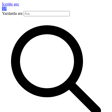
İçeriğe geç
FL
Yazılarda ara